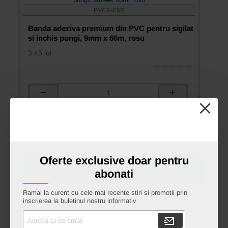
PVC9x66R
Banda adeziva premium din PVC pentru sigilat
si inchis pungi, 9mm x 66m, rosu
3.45 lei
Banda
adeziva
premium
Adauga in cos
din
PVC
pentru
sigilat
Oferte exclusive doar pentru
si
Ai intrebari?
inchis
abonati
pungi,
9mm
Ramai la curent cu cele mai recente stiri si promotii prin
x
inscrierea la buletinul nostru informativ
66m,
H11-CP
Adresa
rosu
ta
Dispenser manual pentru aplicat banda