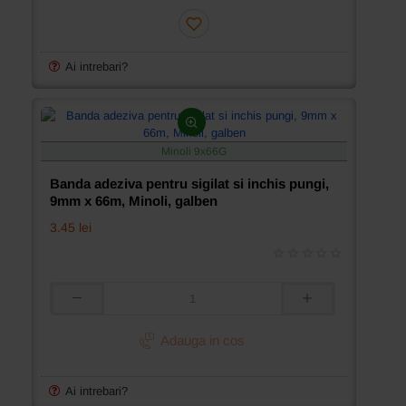
sigilat
si
inchis
pungi,
9mm
Ai intrebari?
x
66m,
Minoli,
albastru
Minoli 9x66G
Banda adeziva pentru sigilat si inchis pungi,
9mm x 66m, Minoli, galben
3.45 lei
Banda
adeziva
pentru
Adauga in cos
sigilat
si
inchis
Ai intrebari?
pungi,