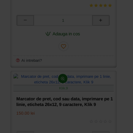
Marcator
de
pret,
Adauga in cos
cod
sau
data,
1
linie,
Ai intrebari?
8
caractere,
Blitz
C8
Klik.9
Marcator de pret, cod sau data, imprimare pe 1
linie, eticheta 26x12, 9 caractere, Klik 9
150.00 lei