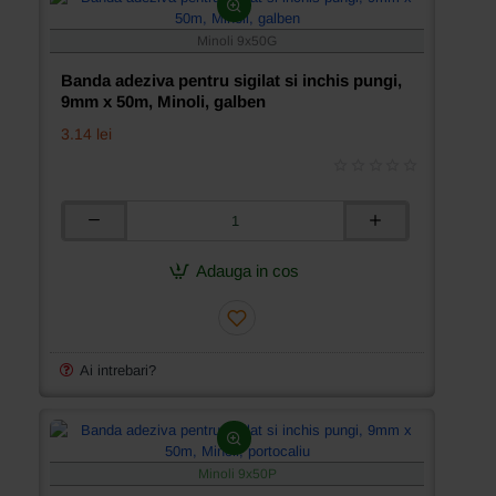
50m,
Minoli,
Minoli 9x50G
albastru
Banda adeziva pentru sigilat si inchis pungi,
9mm x 50m, Minoli, galben
3.14 lei
Banda
adeziva
pentru
Adauga in cos
sigilat
si
inchis
pungi,
9mm
Ai intrebari?
x
50m,
Minoli,
galben
Minoli 9x50P