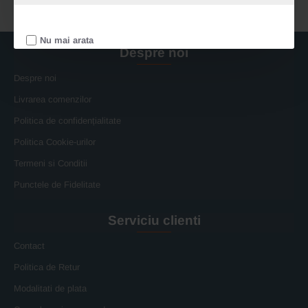
Nu mai arata
Despre noi
Despre noi
Livrarea comenzilor
Politica de confidențialitate
Politica Cookie-urilor
Termeni si Conditii
Punctele de Fidelitate
Serviciu clienti
Contact
Politica de Retur
Modalitati de plata