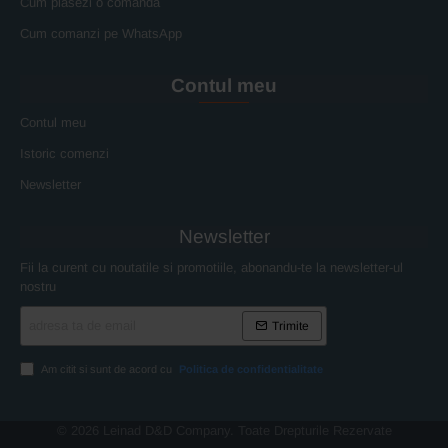
Cum plasezi o comanda
Cum comanzi pe WhatsApp
Contul meu
Contul meu
Istoric comenzi
Newsletter
Newsletter
Fii la curent cu noutatile si promotiile, abonandu-te la newsletter-ul
nostru
adresa
Trimite
ta
de
email
Am citit si sunt de acord cu
Politica de confidentialitate
© 2026 Leinad D&D Company. Toate Drepturile Rezervate