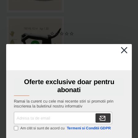
kg
Fier
de
calcat
electric
cu
aburi
TREVIL
F014,
600W,
180x50mm,
1.30
kg
Oferte exclusive doar pentru
Fier
abonati
de
calcat
electric
Ramai la curent cu cele mai recente stiri si promotii prin
cu
inscrierea la buletinul nostru informativ
aburi
JOLLY,
Adresa
800W,
ta
200x116mm,
de
1.75
Am citit si sunt de acord cu
Termeni si Conditii GDPR
kg
email