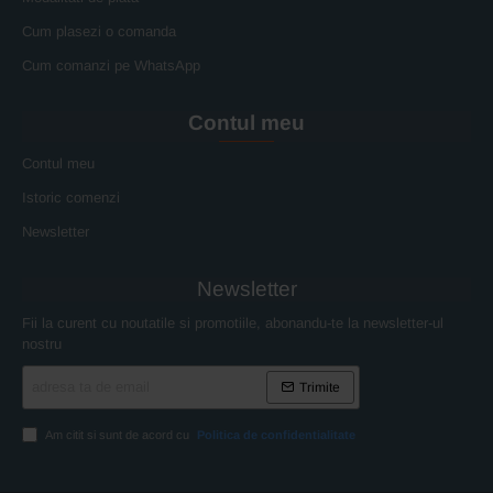
Cum plasezi o comanda
Cum comanzi pe WhatsApp
Contul meu
Contul meu
Istoric comenzi
Newsletter
Newsletter
Fii la curent cu noutatile si promotiile, abonandu-te la newsletter-ul
nostru
adresa
Trimite
ta
de
email
Am citit si sunt de acord cu
Politica de confidentialitate