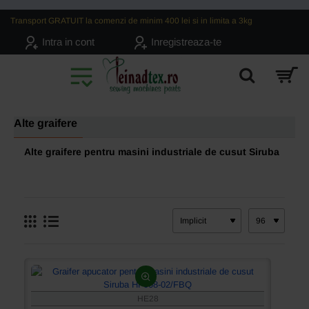
Transport GRATUIT la comenzi de minim 400 lei si in limita a 3kg
Intra in cont
Inregistreaza-te
Alte graifere
Alte graifere pentru masini industriale de cusut Siruba
HE28