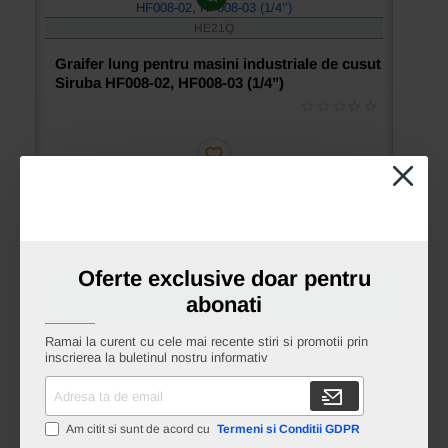
HE21Q
Graifer lung pentru masini industriale de cusut
Siruba HF008-02, HF008-03 (1/4’’)
Ai intrebari?
Cere oferta
Oferte exclusive doar pentru
HE21
abonati
Graifer lung pentru masini industriale de cusut
Ramai la curent cu cele mai recente stiri si promotii prin
Siruba HF008-0464 (1/4-1-1/4)
inscrierea la buletinul nostru informativ
Adresa
ta
de
Am citit si sunt de acord cu
Termeni si Conditii GDPR
email