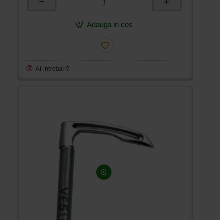
Graifer
apucator
superior
Adauga in cos
pentru
masini
industriale
de
cusut
Ai intrebari?
Siruba
VC008-
13/17/23