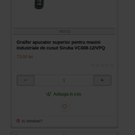
VE51Q
Graifer apucator superior pentru masini
industriale de cusut Siruba VC008-12/VPQ
73.00 lei
Graifer
apucator
superior
Adauga in cos
pentru
masini
industriale
de
cusut
Ai intrebari?
Siruba
VC008-