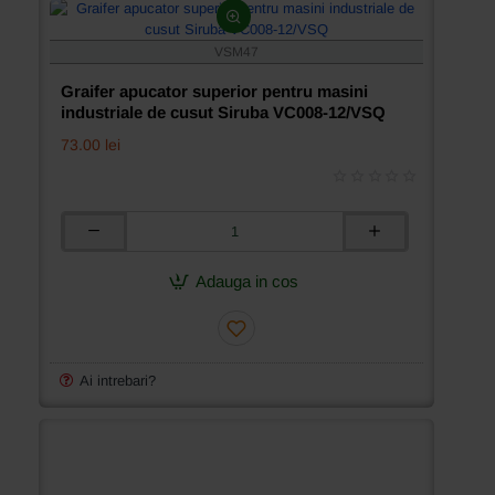
12/VPQ
VSM47
Graifer apucator superior pentru masini
industriale de cusut Siruba VC008-12/VSQ
73.00 lei
Graifer
apucator
superior
Adauga in cos
pentru
masini
industriale
de
cusut
Ai intrebari?
Siruba
VC008-
12/VSQ