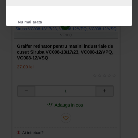
Ai intrebari?
Cere oferta
Nu mai arata
VE30Q
Graifer retinator pentru masini industriale de
cusut Siruba VC008-13/17/23, VC008-12/VPQ,
VC008-12/VSQ
27.00 lei
Graifer
retinator
pentru
Adauga in cos
masini
industriale
de
cusut
Siruba
Ai intrebari?
VC008-