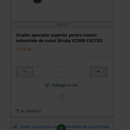
VE51T
Graifer apucator superior pentru masini
industriale de cusut Siruba VC008-13/17/23
73.00 lei
Graifer
apucator
superior
Adauga in cos
pentru
masini
industriale
de
cusut
Ai intrebari?
Siruba
VC008-
13/17/23