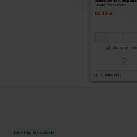
industriale de surfilat Sir
516M2; 767K-516M2
62.00 lei
Transportor
fata
Adauga in c
pentru
masini
industriale
de
surfilat
Ai intrebari?
Siruba
757K-
516M2;
767K-
516M2
Cele mai vizualizate