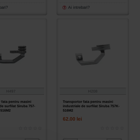
de
surfilat
bari?
Ai intrebari?
Siruba
737K-
504M2;
747K-
514M2
H497
H208
 fata pentru masini
Transportor fata pentru masini
de surfilat Siruba 757-
industriale de surfilat Siruba 757K-
-516M2
516M2
62.00 lei