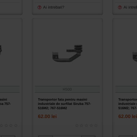
de
de
surfilat
surfilat
Ai intrebari?
Ai intre
Siruba
Siruba
737-
737-
504M2;
505F1;
747-
737-
504M3;
504M1
747-
512M1;
747-
514M2
H500
asini
Transportor fata pentru masini
Transportor
uba 757-
industriale de surfilat Siruba 757-
industriale 
516M2; 767-516M2
516M2; 767
62.00 lei
62.00 lei