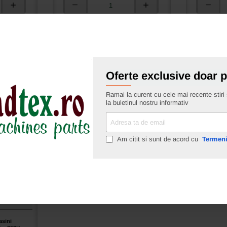
Transportor
Transport
fata
fata
os
Adauga in cos
pentru
pentru
masini
masini
industriale
industrial
de
de
surfilat
surfilat
Ai intrebari?
Ai intre
Oferte exclusive doar 
Siruba
Siruba
757-
757-
Ramai la curent cu cele mai recente stiri s
516M2;
516M2;
la buletinul nostru informativ
767-
767-
516M2
516M2
Adresa
ta
de
Am citit si sunt de acord cu
Termeni
email
asini