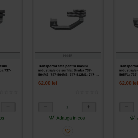
H445
asini
Transportor fata pentru masini
Transportor
uba 737-
industriale de surfilat Siruba 737-
industriale 
504M2; 747-504M3; 747-512M1; 747-
505F1; 737
514M2
62.00 lei
62.00 lei
Transportor
Transport
fata
fata
os
Adauga in cos
pentru
pentru
masini
masini
industriale
industrial