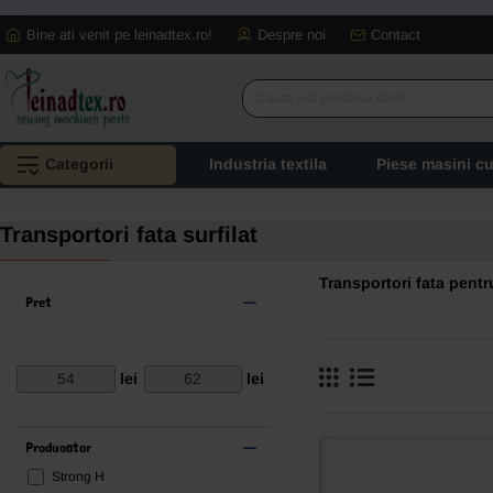
Bine ati venit pe leinadtex.ro!
Despre noi
Contact
Cauta
aici
produsul
Categorii
Industria textila
Piese masini c
dorit...
Transportori fata surfilat
Transportori fata pentr
Pret
lei
lei
Producator
Strong H