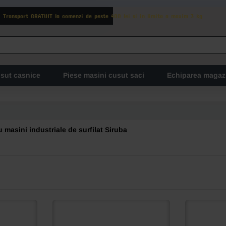
Transport GRATUIT la comenzi de peste 400 lei si in limita a maxim 3 kg
usut casnice
Piese masini cusut saci
Echiparea magaz
u masini industriale de surfilat Siruba