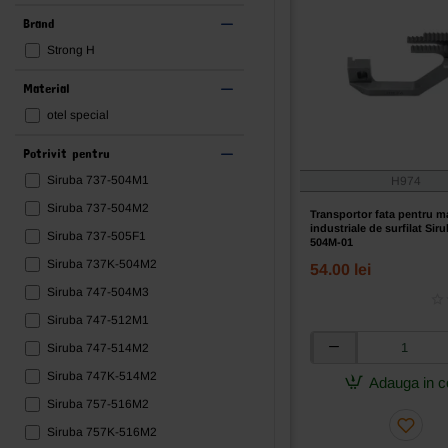
Brand
Strong H
Material
otel special
Potrivit pentru
Siruba 737-504M1
H974
Siruba 737-504M2
Transportor fata pentru m
industriale de surfilat Sir
Siruba 737-505F1
504M-01
Siruba 737K-504M2
54.00 lei
Siruba 747-504M3
Siruba 747-512M1
Siruba 747-514M2
Transportor
fata
Siruba 747K-514M2
Adauga in c
pentru
Siruba 757-516M2
masini
industriale
Siruba 757K-516M2