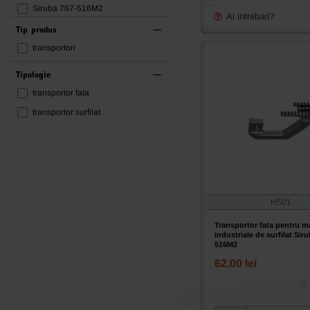
de
Siruba 767-516M2
surfilat
Ai intrebari?
Siruba 767K-516M2
Siruba
Tip produs
737-
transportori
504M-
01
Tipologie
transportor fata
transportor surfilat
H501
Transportor fata pentru m
industriale de surfilat Sir
516M2
62.00 lei