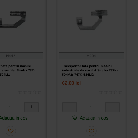
H442
H204
 fata pentru masini
Transportor fata pentru masini
de surfilat Siruba 737-
industriale de surfilat Siruba 737K-
-504M1
504M2; 747K-514M2
62.00 lei
or
Transportor
fata
Adauga in cos
Adauga in cos
pentru
masini
e
industriale