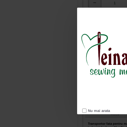
Transportor
fata
Adauga in c
pentru
masini
industriale
de
surfilat
Ai intrebari?
Siruba
757-
516M2
Nu mai arata
H209
Transportor fata pentru m