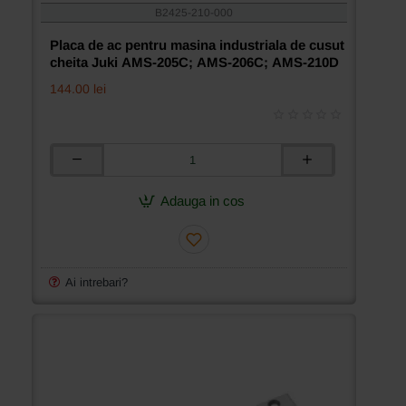
B2425-210-000
Placa de ac pentru masina industriala de cusut
cheita Juki AMS-205C; AMS-206C; AMS-210D
144.00 lei
Placa
de
ac
Adauga in cos
pentru
masina
industriala
de
cusut
Ai intrebari?
cheita
Juki
AMS-
205C;
AMS-
206C;
AMS-