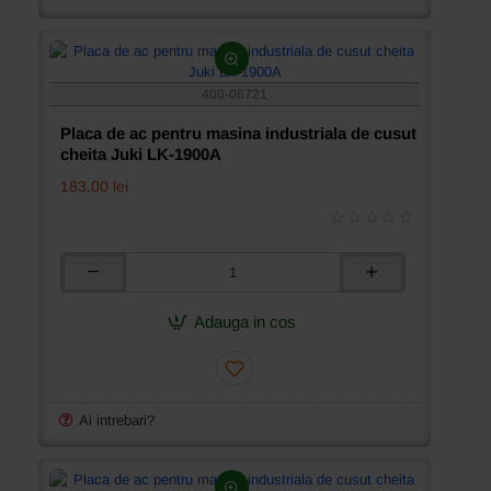
cheita
Juki
LK-
1900
400-06721
Placa de ac pentru masina industriala de cusut
cheita Juki LK-1900A
183.00 lei
Placa
de
ac
Adauga in cos
pentru
masina
industriala
de
cusut
Ai intrebari?
cheita
Juki
LK-