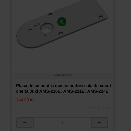
210D
400-30934
Placa de ac pentru masina industriala de cusut
cheita Juki AMS-210E; AMS-221E; AMS-224E
144.00 lei
Placa
de