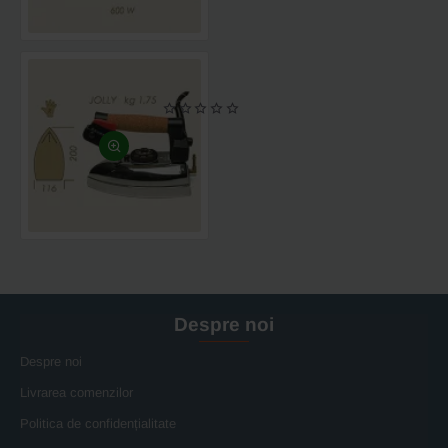
180x50mm,
1.30
kg
Fier
de
calcat
electric
cu
aburi
JOLLY,
800W,
200x116mm,
1.75
kg
Despre noi
Despre noi
Livrarea comenzilor
Politica de confidențialitate