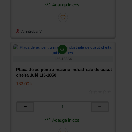
ac
Adauga in cos
pentru
masina
industriala
de
cusut
Ai intrebari?
cheita
Juki
AMS-
210E;
AMS-
135-15564
221E;
AMS-
Placa de ac pentru masina industriala de cusut
224E
cheita Juki LK-1850
183.00 lei
Placa
de
ac
Adauga in cos
pentru
masina