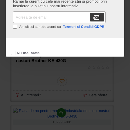
Ramai la curent cu cele mai recente stiri si promotii prin
inscrierea la buletinul nostru informativ
Adresa
Ai intrebari?
Cere oferta
ta
de
Am citit si sunt de acord cu
Termeni si Conditii GDPR
email
SB4595-001
Nu mai arata
Placa de ac pentru masina industriala de cusut
nasturi Brother KE-430G
Ai intrebari?
Cere oferta
152995-001