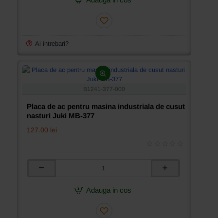
pentru
masina
industriala
de
cusut
Ai intrebari?
nasturi
Juki
MB-
373
B1241-377-000
Placa de ac pentru masina industriala de cusut
nasturi Juki MB-377
127.00 lei
Placa
de
ac
Adauga in cos
pentru
masina
industriala