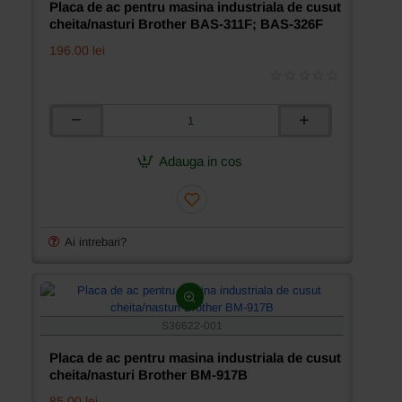
Placa de ac pentru masina industriala de cusut
cheita/nasturi Brother BAS-311F; BAS-326F
196.00 lei
Placa
de
ac
Adauga in cos
pentru
masina
industriala
de
cusut
Ai intrebari?
cheita/nasturi
Brother
BAS-
311F;
BAS-
S36622-001
326F
Placa de ac pentru masina industriala de cusut
cheita/nasturi Brother BM-917B
85.00 lei