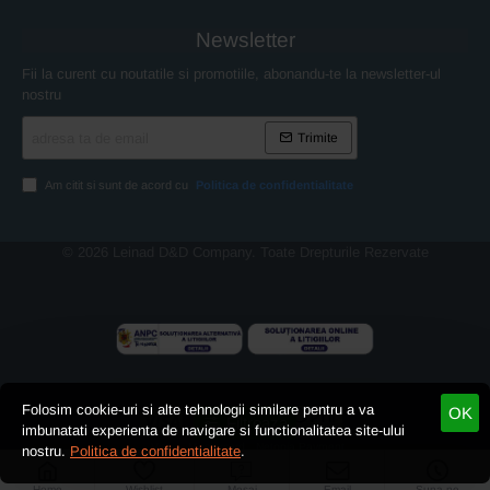
Newsletter
Fii la curent cu noutatile si promotiile, abonandu-te la newsletter-ul
nostru
adresa
Trimite
ta
de
email
Am citit si sunt de acord cu
Politica de confidentialitate
© 2026 Leinad D&D Company. Toate Drepturile Rezervate
Folosim cookie-uri si alte tehnologii similare pentru a va
OK
Filtreaza
imbunatati experienta de navigare si functionalitatea site-ului
Netopia Payment
Visa
Mastercard
nostru.
Politica de confidentialitate
.
Home
Wishlist
Mesaj
Email
Suna-ne