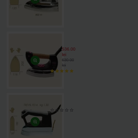
aburi
A13GS,
220x120mm,
2.00
kg
Fier
de
calcat
536.00
electric
lei
cu
630.00
aburi
lei
2F
KISS,
1.50
kg
Fier
de
calcat
electric
cu
aburi
TREVIL
F014,
600W,