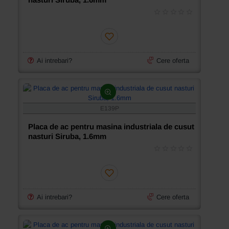
Ai intrebari?
Cere oferta
E139P
Placa de ac pentru masina industriala de cusut
nasturi Siruba, 1.6mm
Ai intrebari?
Cere oferta