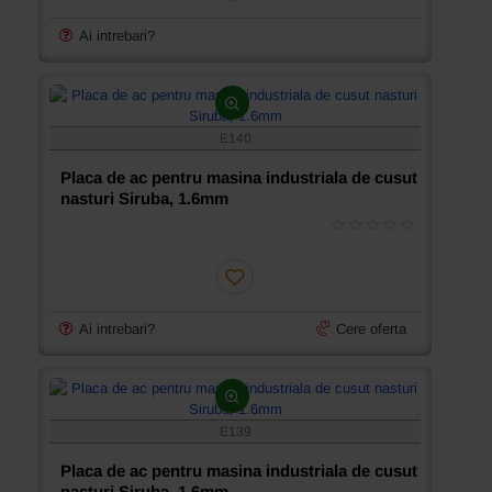
de
cusut
Ai intrebari?
nasturi
Juki
MB-
377
E140
Placa de ac pentru masina industriala de cusut
nasturi Siruba, 1.6mm
Ai intrebari?
Cere oferta
E139
Placa de ac pentru masina industriala de cusut
nasturi Siruba, 1.6mm