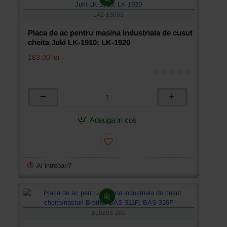
1900A
142-13003
Placa de ac pentru masina industriala de cusut
cheita Juki LK-1910; LK-1920
183.00 lei
Placa
de
ac
Adauga in cos
pentru
masina
industriala
de
cusut
Ai intrebari?
cheita
Juki
LK-
1910;
LK-
S10203-201
1920