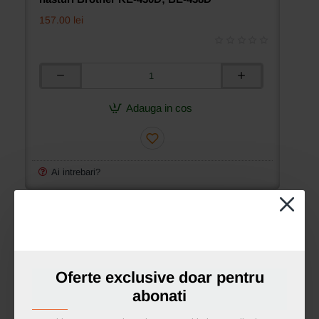
157.00 lei
Placa
de
ac
Adauga in cos
pentru
masina
industriala
de
cusut
Ai intrebari?
nasturi
Brother
KE-
430D;
BE-
SB0714-001
438D
Placa de ac pentru masina industriala de cusut
Oferte exclusive doar pentru
nasturi Brother KE-430F
abonati