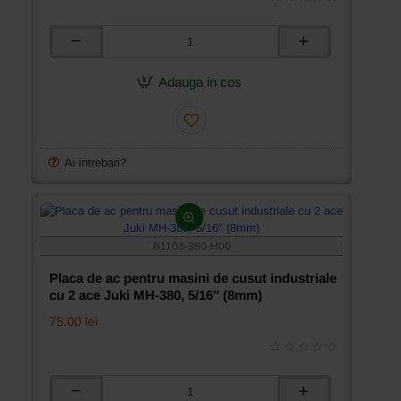
Placa
de
ac
Adauga in cos
pentru
masini
de
cusut
industriale
Ai intrebari?
cu
2
ace
Juki
MH-
B1103-380-H00
380,
3/8″
Placa de ac pentru masini de cusut industriale
(9,5mm)
cu 2 ace Juki MH-380, 5/16″ (8mm)
75.00 lei
Placa