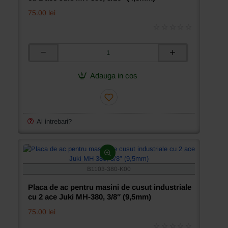
75.00 lei
Placa
de
ac
Adauga in cos
pentru
masini
de
cusut
industriale
Ai intrebari?
cu
2
ace
Juki
MH-
B1103-380-K00
380,
3/16″
Placa de ac pentru masini de cusut industriale
(4,8mm)
cu 2 ace Juki MH-380, 3/8″ (9,5mm)
75.00 lei