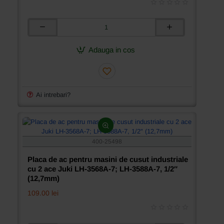
5/32″
(4mm)
Placa
de
ac
Adauga in cos
pentru
masini
de
cusut
industriale
Ai intrebari?
cu
2
ace
Juki
LH-
400-25498
3528A-
7;
Placa de ac pentru masini de cusut industriale
LH-
cu 2 ace Juki LH-3568A-7; LH-3588A-7, 1/2″
3568A-
(12,7mm)
7;
109.00 lei
LH-
3588A-
7,
materiale