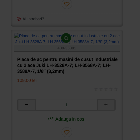
masini
de
cusut
industriale
Ai intrebari?
cu
2
ace
Juki
LH-
400-35881
3528A-
7;
Placa de ac pentru masini de cusut industriale
LH-
cu 2 ace Juki LH-3528A-7; LH-3568A-7; LH-
3568A-
3588A-7, 1/8″ (3,2mm)
7;
109.00 lei
LH-
3588A-
7,
1/4″
(6,4mm)
Placa
de
ac
Adauga in cos
pentru
masini
de