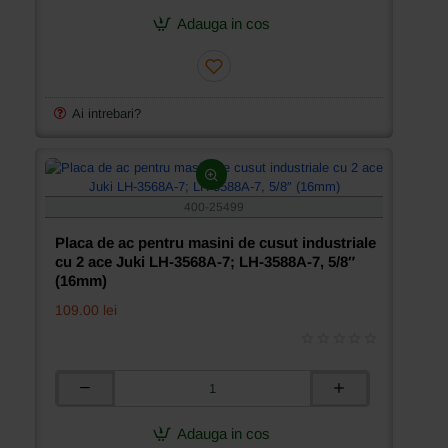
de
ac
Adauga in cos
pentru
masini
de
cusut
industriale
Ai intrebari?
cu
2
ace
Juki
LH-
400-25499
3568A-
7;
Placa de ac pentru masini de cusut industriale
LH-
cu 2 ace Juki LH-3568A-7; LH-3588A-7, 5/8″
3588A-
(16mm)
7,
109.00 lei
3/4″
(19mm)
Placa
de
ac
Adauga in cos