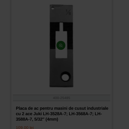
Juki
LH-
3528A-
7;
LH-
3568A-
7;
LH-
3588A-
7,
5/16″
(8mm)
400-25485
Placa de ac pentru masini de cusut industriale
cu 2 ace Juki LH-3528A-7; LH-3568A-7; LH-
3588A-7, 5/32″ (4mm)
109.00 lei