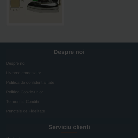
JOLLY,
800W,
200x116mm,
1.75
kg
Despre noi
Despre noi
Livrarea comenzilor
Politica de confidențialitate
Politica Cookie-urilor
Termeni si Conditii
Punctele de Fidelitate
Serviciu clienti