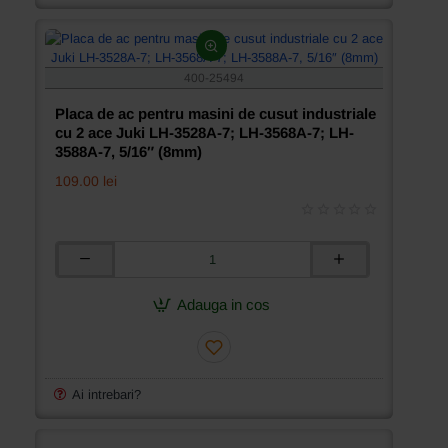
cu
2
ace
Juki
LH-
400-25494
3528A-
7;
Placa de ac pentru masini de cusut industriale
LH-
cu 2 ace Juki LH-3528A-7; LH-3568A-7; LH-
3568A-
3588A-7, 5/16″ (8mm)
7;
109.00 lei
LH-
3588A-
7,
3/16″
(4,8mm)
Placa
de
ac
Adauga in cos
pentru
masini
de
cusut
industriale
Ai intrebari?
cu
2
ace