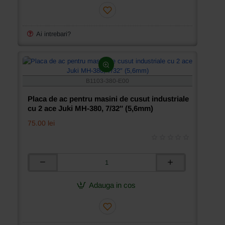
masini
de
cusut
industriale
Ai intrebari?
cu
2
ace
Juki
MH-
B1103-380-E00
380,
5/32″
Placa de ac pentru masini de cusut industriale
(4mm)
cu 2 ace Juki MH-380, 7/32″ (5,6mm)
75.00 lei
Placa
de
ac
Adauga in cos
pentru
masini
de
cusut