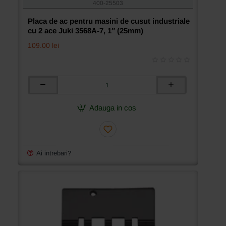
400-25503
Placa de ac pentru masini de cusut industriale
cu 2 ace Juki 3568A-7, 1″ (25mm)
109.00 lei
Placa
de
ac
Adauga in cos
pentru
masini
de
cusut
industriale
Ai intrebari?
cu
2
ace
Juki
3568A-
7,
1″
(25mm)