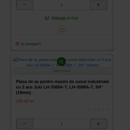
medii,
Placa
3/8″
de
(9,5mm)
ac
Adauga in cos
pentru
masini
de
cusut
industriale
Ai intrebari?
cu
2
ace
Juki
LH-
400-25500
3568A-
7;
Placa de ac pentru masini de cusut industriale
LH-
cu 2 ace Juki LH-3568A-7; LH-3588A-7, 3/4″
3588A-
(19mm)
7,
109.00 lei
1/2″
(12,7mm)
Placa