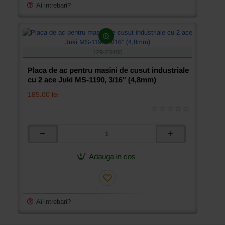
industriale
Ai intrebari?
cu
2
ace
Juki
MH-
129-23405
380,
7/32″
Placa de ac pentru masini de cusut industriale
(5,6mm)
cu 2 ace Juki MS-1190, 3/16″ (4,8mm)
185.00 lei
Placa
de
ac
Adauga in cos
pentru
masini
de
cusut
industriale
Ai intrebari?
cu
2