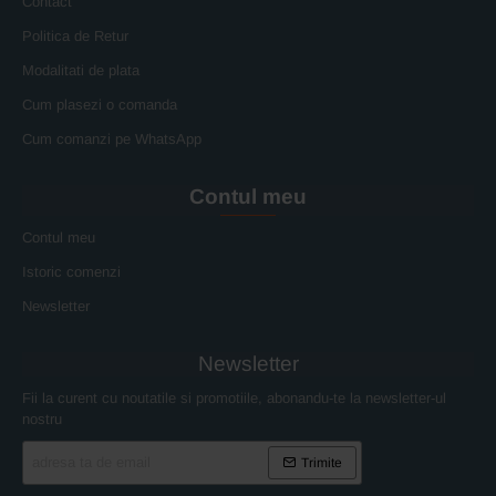
Contact
Politica de Retur
Modalitati de plata
Cum plasezi o comanda
Cum comanzi pe WhatsApp
Contul meu
Contul meu
Istoric comenzi
Newsletter
Newsletter
Fii la curent cu noutatile si promotiile, abonandu-te la newsletter-ul
nostru
adresa
Trimite
ta
de