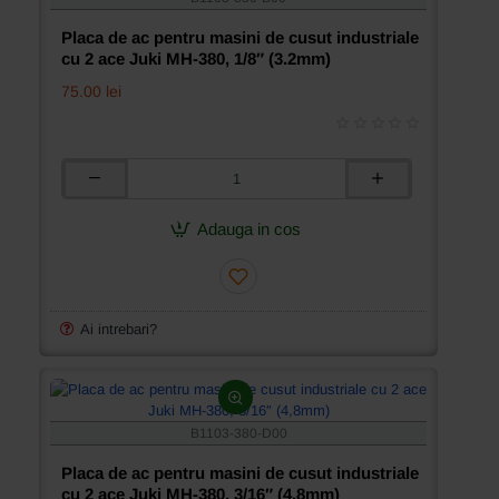
380,
1/4″
Placa de ac pentru masini de cusut industriale
(6,4mm)
cu 2 ace Juki MH-380, 1/8″ (3.2mm)
75.00 lei
Placa
de
ac
Adauga in cos
pentru
masini
de
cusut
industriale
Ai intrebari?
cu
2
ace
Juki
MH-
B1103-380-D00
380,
1/8″
Placa de ac pentru masini de cusut industriale
(3.2mm)
cu 2 ace Juki MH-380, 3/16″ (4,8mm)