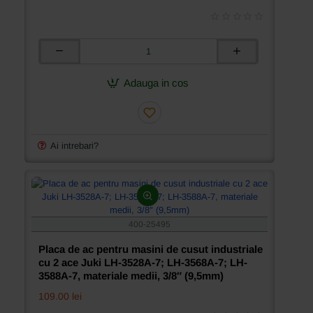
Placa
de
ac
Adauga in cos
pentru
masini
de
cusut
industriale
Ai intrebari?
cu
2
ace
Juki
LH-
3528A-
400-25495
7;
LH-
Placa de ac pentru masini de cusut industriale
3568A-
cu 2 ace Juki LH-3528A-7; LH-3568A-7; LH-
7;
3588A-7, materiale medii, 3/8″ (9,5mm)
LH-
3588A-
109.00 lei
7,