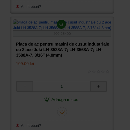
cusut
industriale
Ai intrebari?
cu
2
ace
Juki
LH-
400-25490
3528A-
7;
Placa de ac pentru masini de cusut industriale
LH-
cu 2 ace Juki LH-3528A-7; LH-3568A-7; LH-
3568A-
3588A-7, 3/16″ (4,8mm)
7;
109.00 lei
LH-
3588A-
7,
1/8″
(3,2mm)
Placa
de
ac
Adauga in cos
pentru
masini
de
cusut
industriale
Ai intrebari?