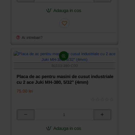
de
ac
Adauga in cos
pentru
masini
de
cusut
industriale
Ai intrebari?
cu
2
ace
Juki
MH-
B1103-380-C00
380,
5/16″
Placa de ac pentru masini de cusut industriale
(8mm)
cu 2 ace Juki MH-380, 5/32″ (4mm)
75.00 lei
Placa
de
ac
Adauga in cos
pentru