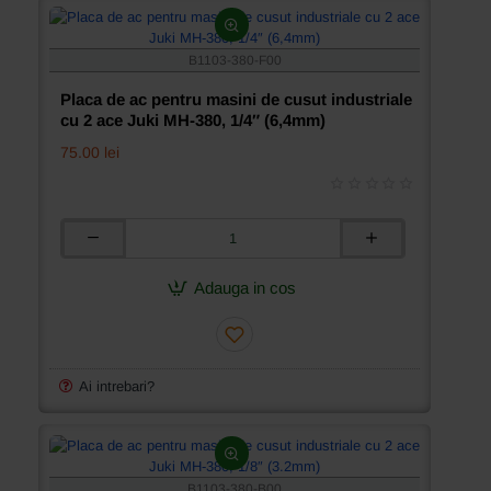
ace
Juki
MH-
B1103-380-F00
380,
1/2″
Placa de ac pentru masini de cusut industriale
(12,7mm)
cu 2 ace Juki MH-380, 1/4″ (6,4mm)
75.00 lei
Placa
de
ac
Adauga in cos
pentru
masini
de
cusut
industriale
Ai intrebari?
cu
2
ace
Juki
MH-
B1103-380-B00