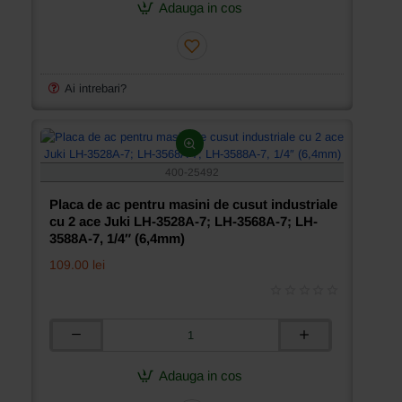
ac
Adauga in cos
pentru
masini
de
cusut
industriale
Ai intrebari?
cu
2
ace
Juki
3568A-
400-25492
7,
7/8″
Placa de ac pentru masini de cusut industriale
(22mm)
cu 2 ace Juki LH-3528A-7; LH-3568A-7; LH-
3588A-7, 1/4″ (6,4mm)
109.00 lei
Placa
de
ac
Adauga in cos
pentru