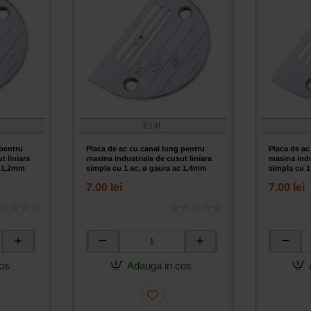
E14L
 pentru
Placa de ac cu canal lung pentru
Placa de ac
t liniara
masina industriala de cusut liniara
masina indu
c 1,2mm
simpla cu 1 ac, ø gaura ac 1,4mm
simpla cu 1
7.00 lei
7.00 lei
Placa
Placa
de
de
os
Adauga in cos
ac
ac
cu
cu
canal
canal