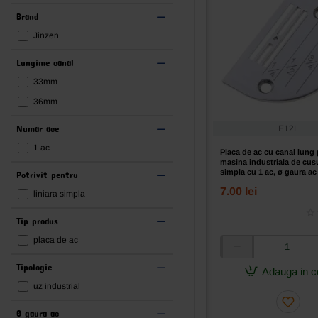
Brand
Jinzen
Lungime canal
33mm
36mm
Numar ace
E12L
1 ac
Placa de ac cu canal lung
masina industriala de cusu
simpla cu 1 ac, ø gaura a
Potrivit pentru
7.00 lei
liniara simpla
Tip produs
placa de ac
Placa
de
Tipologie
Adauga in c
ac
uz industrial
cu
canal
Ø gaura ac