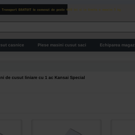
Transport GRATUIT la comenzi de peste 400 lei si in limita a maxim 3 kg
usut casnice
Piese masini cusut saci
Echiparea magaz
ni de cusut liniare cu 1 ac Kansai Special