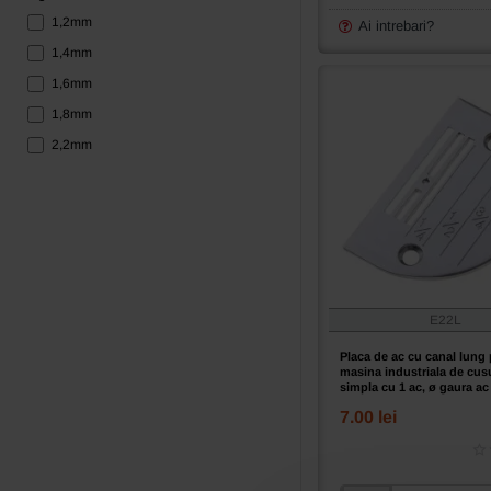
lung
1,2mm
pentru
Ai intrebari?
masina
1,4mm
industriala
1,6mm
de
cusut
1,8mm
liniara
2,2mm
simpla
cu
1
ac,
ø
gaura
ac
1,2mm
E22L
Placa de ac cu canal lung
masina industriala de cusu
simpla cu 1 ac, ø gaura a
7.00 lei