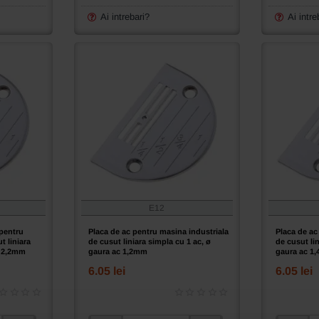
lung
lung
pentru
pentru
Ai intrebari?
Ai intre
masina
masina
industriala
industrial
de
de
cusut
cusut
liniara
liniara
simpla
simpla
cu
cu
1
1
ac,
ac,
ø
ø
gaura
gaura
ac
ac
1,4mm
1,6mm
E12
 pentru
Placa de ac pentru masina industriala
Placa de ac
t liniara
de cusut liniara simpla cu 1 ac, ø
de cusut lin
c 2,2mm
gaura ac 1,2mm
gaura ac 1
6.05 lei
6.05 lei