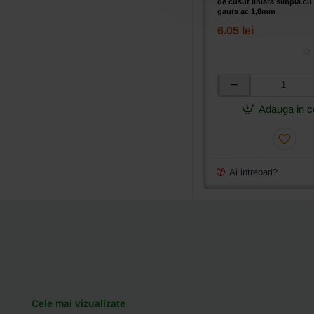
de cusut liniara simpla cu 
gaura ac 1,8mm
6.05 lei
Placa
de
Adauga in c
ac
pentru
masina
industriala
de
Ai intrebari?
cusut
liniara
simpla
cu
1
ac,
ø
gaura
ac
Cele mai vizualizate
1,8mm