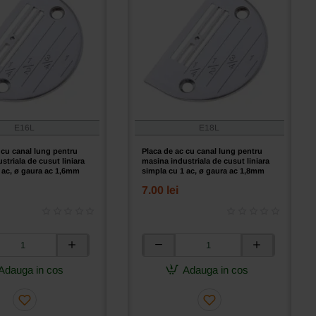
E16L
E18L
 cu canal lung pentru
Placa de ac cu canal lung pentru
striala de cusut liniara
masina industriala de cusut liniara
 ac, ø gaura ac 1,6mm
simpla cu 1 ac, ø gaura ac 1,8mm
7.00 lei
Placa
de
Adauga in cos
Adauga in cos
ac
cu
canal