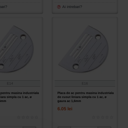
lung
pentru
bari?
Ai intrebari?
masina
a
industriala
de
cusut
liniara
simpla
cu
1
ac,
ø
gaura
ac
1,8mm
E14
E16
 pentru masina industriala
Placa de ac pentru masina industriala
iara simpla cu 1 ac, ø
de cusut liniara simpla cu 1 ac, ø
,4mm
gaura ac 1,6mm
6.05 lei