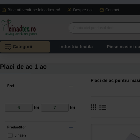
Bine ati venit pe leinadtex.ro!
Despre noi
Contact
Cauta
aici
produsul
Categorii
Industria textila
Piese masini c
dorit...
Placi de ac 1 ac
Placi de ac pentru masi
Pret
lei
lei
Producator
Jinzen