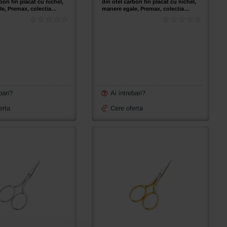
bon fin placat cu nichel,
din otel carbon fin placat cu nichel,
e, Premax, colectia
manere egale, Premax, colectia
(3-1/2")
Omnia, 9cm (3-1/2")
bari?
Ai intrebari?
erta
Cere oferta