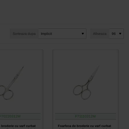
Sorteaza dupa
Afiseaza
F70220312M
F71110312M
 broderie cu varf curbat
Foarfeca de broderie cu varf curbat