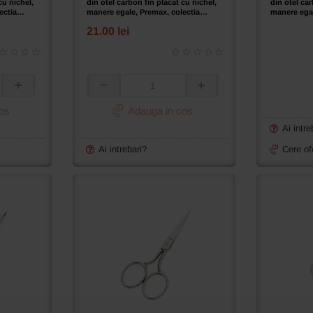
cu nichel,
din otel carbon fin placat cu nichel,
din otel car
ectia
manere egale, Premax, colectia
manere egal
Omnia, 9cm (3-1/2")
Omnia, 9cm 
21.00 lei
Foarfeca
de
os
Adauga in cos
broderie
Ai intre
cu
varf
Ai intrebari?
Cere of
curbat
din
otel
carbon
fin
placat
cu
nichel,
manere
egale,
Premax,
colectia