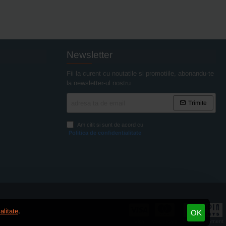
Newsletter
Fii la curent cu noutatile si promotiile, abonandu-te
la newsletter-ul nostru
adresa
Trimite
ta
de
Am citit si sunt de acord cu
email
Politica de confidentialitate
alitate
.
OK
Netopia Payment
Visa
Mastercard