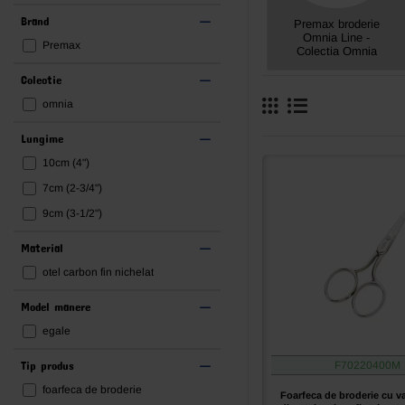
Brand
Premax broderie
Omnia Line -
Premax
Colectia Omnia
Colectie
omnia
Lungime
10cm (4")
7cm (2-3/4")
9cm (3-1/2")
Material
otel carbon fin nichelat
Model manere
egale
Tip produs
F70220400M
foarfeca de broderie
Foarfeca de broderie cu va