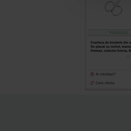
colectia
Omnia,
10cm
(4")
F70220312
Foarfeca de broderie din 
fin placat cu nichel, mane
Premax, colectia Omnia, 9
Ai intrebari?
Cere oferta