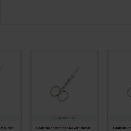
F70430312M
rf curbat
Foarfeca de broderie cu varf curbat
Foarfeca de