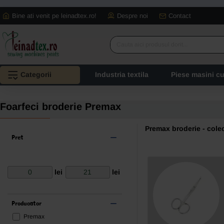
Bine ati venit pe leinadtex.ro!
Despre noi
Contact
Cauta
aici
produsul
Categorii
Industria textila
Piese masini c
dorit...
Foarfeci broderie Premax
Premax broderie - cole
Pret
lei
lei
Producator
Premax