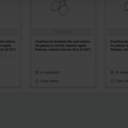
colectia
Omnia,
10cm
(4")
F71110312
otel carbon
Foarfeca de broderie din otel carbon
Foarfeca de
re egale,
fin placat cu nichel, manere egale,
fin placat c
cm (3-1/2")
Premax, colectia Omnia, 9cm (3-1/2")
Premax, col
Ai intrebari?
Ai intre
Cere oferta
Cere of