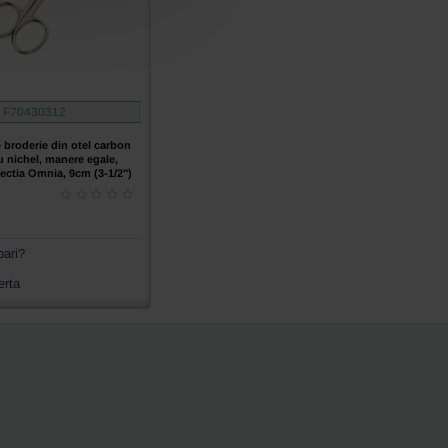
F70430312
 broderie din otel carbon
u nichel, manere egale,
ectia Omnia, 9cm (3-1/2")
bari?
erta