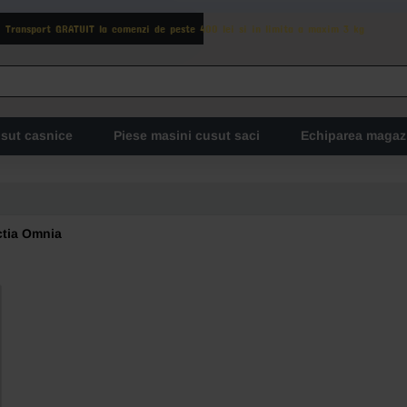
Transport GRATUIT la comenzi de peste 400 lei si in limita a maxim 3 kg
usut casnice
Piese masini cusut saci
Echiparea magaz
ctia Omnia