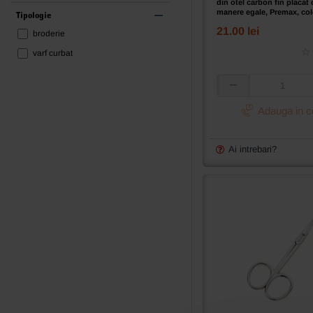
din otel carbon fin placat 
manere egale, Premax, col
Tipologie
Omnia, 10cm (4")
21.00 lei
broderie
varf curbat
Foarfeca
de
Adauga in c
broderie
cu
varf
Ai intrebari?
curbat
din
otel
carbon
fin
placat
cu
nichel,
manere
egale,
Premax,
colectia