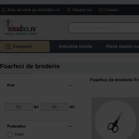
Bine ati venit pe leinadtex.ro!
Despre noi
Contact
Cauta
aici
produsul
Categorii
Industria textila
Piese masini c
dorit...
Foarfeci de broderie
Foarfeci de broderie Fr
Pret
lei
lei
Producator
Fraliz