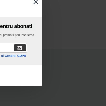
pentru abonati
i promotii prin inscrierea
 si Conditii GDPR