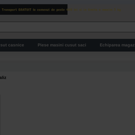
Transport GRATUIT la comenzi de peste 400 lei si in limita a maxim 3 kg
usut casnice
Piese masini cusut saci
Echiparea magaz
aliz