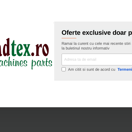
os
Adauga in cos
broderie/cusaturi
din
otel
inoxidabil,
manere
Ai intrebari?
Oferte exclusive doar 
din
plastic
Ramai la curent cu cele mai recente stiri s
egale,
la buletinul nostru informativ
Fraliz,
colectia
Adresa
Comfort,
ta
12.5cm
de
Am citit si sunt de acord cu
Termeni
(5")
email