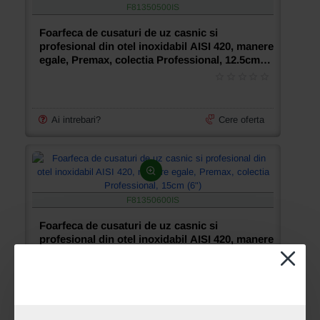
F81350500IS
Foarfeca de cusaturi de uz casnic si
profesional din otel inoxidabil AISI 420, manere
egale, Premax, colectia Professional, 12.5cm
(5")
Ai intrebari?
Cere oferta
F81350600IS
Foarfeca de cusaturi de uz casnic si
profesional din otel inoxidabil AISI 420, manere
egale, Premax, colectia Professional, 15cm (6")
Ai intrebari?
Cere oferta