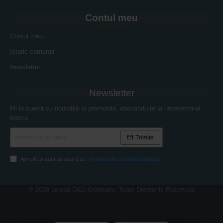
Contul meu
Contul meu
Istoric comenzi
Newsletter
Newsletter
Fii la curent cu noutatile si promotiile, abonandu-te la newsletter-ul
nostru
adresa
Trimite
ta
de
email
Am citit si sunt de acord cu
Politica de confidentialitate
© 2026 Leinad D&D Company. Toate Drepturile Rezervate