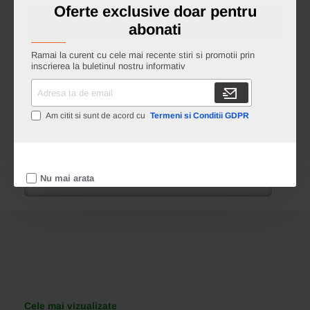
Oferte exclusive doar pentru
abonati
Ramai la curent cu cele mai recente stiri si promotii prin
inscrierea la buletinul nostru informativ
F81350700IS
Adresa
Foarfeca de cusaturi de uz casnic si
ta
profesional din otel inoxidabil AISI 420, manere
de
Am citit si sunt de acord cu
Termeni si Conditii GDPR
egale, Premax, colectia Professional, 18cm (7")
email
Nu mai arata
Ai intrebari?
Cere oferta
Cele mai vizualizate