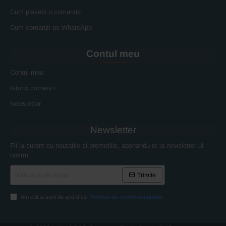
Cum plasezi o comanda
Cum comanzi pe WhatsApp
Contul meu
Contul meu
Istoric comenzi
Newsletter
Newsletter
Fii la curent cu noutatile si promotiile, abonandu-te la newsletter-ul
nostru
adresa
Trimite
ta
de
email
Am citit si sunt de acord cu
Politica de confidentialitate