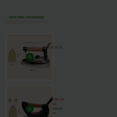
Cele mai vizualizate
Fier
de
calcat
electric
cu
aburi
A13GS,
220x120mm,
2.00
kg
Fier
de
calcat
536.00
electric
lei
cu
630.00
aburi
lei
2F