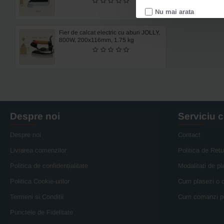
Nu mai arata
Fier de calcat electric cu aburi JOLLY,
800W, 200x116mm, 1.75 kg
Despre noi
Serviciu c
Despre noi
Contact
Livrarea comenzilor
Politica de Retu
Politica de confidențialitate
Modalitati de pl
Politica Cookie-urilor
Cum plasezi o
Termeni si Conditii
Cum comanzi p
Punctele de Fidelitate