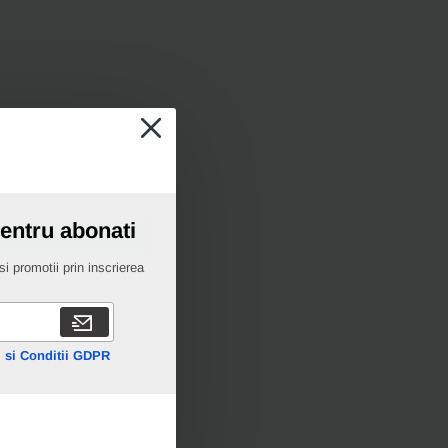
pentru abonati
i promotii prin inscrierea
 si Conditii GDPR