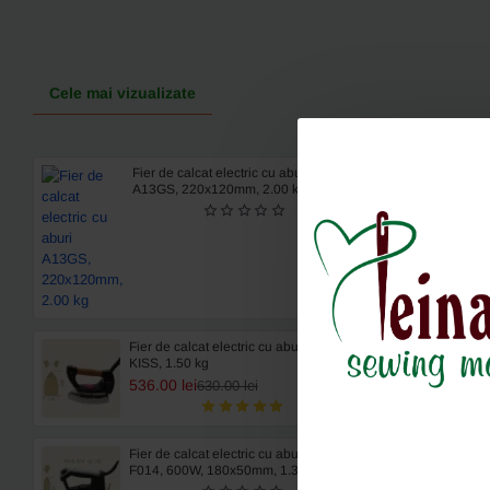
Cele mai vizualizate
Fier de calcat electric cu aburi
A13GS, 220x120mm, 2.00 kg
Fier de calcat electric cu aburi 2F
KISS, 1.50 kg
536.00 lei
630.00 lei
Fier de calcat electric cu aburi TREVIL
F014, 600W, 180x50mm, 1.30 kg