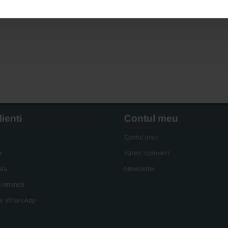
lienti
Contul meu
Contul meu
r
Istoric comenzi
ata
Newsletter
 comanda
e WhatsApp