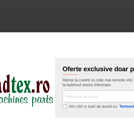
Oferte exclusive doar 
Ramai la curent cu cele mai recente stiri s
la buletinul nostru informativ
Adresa
ta
de
Am citit si sunt de acord cu
Termeni
email