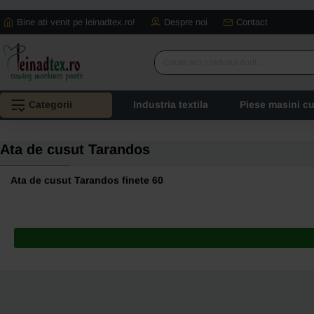
Bine ati venit pe leinadtex.ro!
Despre noi
Contact
Cauta
aici
produsul
Categorii
Industria textila
Piese masini c
dorit...
Ata de cusut Tarandos
Ata de cusut Tarandos finete 60