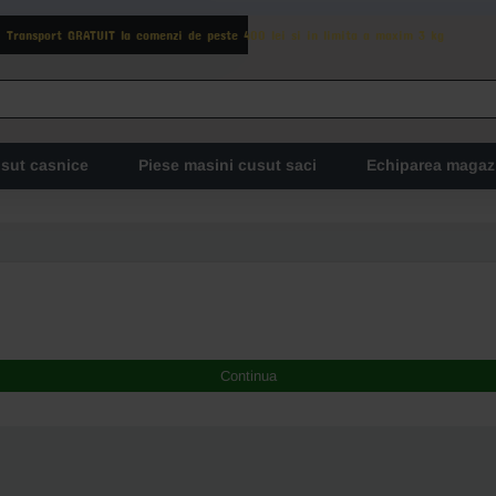
Transport GRATUIT la comenzi de peste 400 lei si in limita a maxim 3 kg
usut casnice
Piese masini cusut saci
Echiparea magaz
Continua