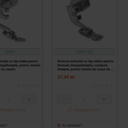
1050A
1052A-401
iculat cu tija inalta pentru
Piciorus articulat cu tija oblica pentru
nga/dreapta, pentru masini
fermoar stanga/dreapta, cusatura
 uz casnic
dreapta, pentru masini de cusut de uz
casnic
37.00 lei
Piciorus
articulat
Adauga in cos
Adauga in cos
cu
tija
oblica
bari?
Ai intrebari?