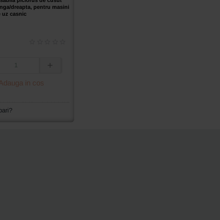
nga/dreapta, pentru masini
 uz casnic
a
Adauga in cos
bari?
eapta,