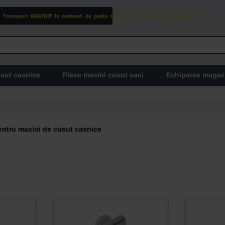
Transport GRATUIT la comenzi de peste 400 lei si in limita a maxim 3 kg
usut casnice
Piese masini cusut saci
Echiparea magaz
entru masini de cusut casnice