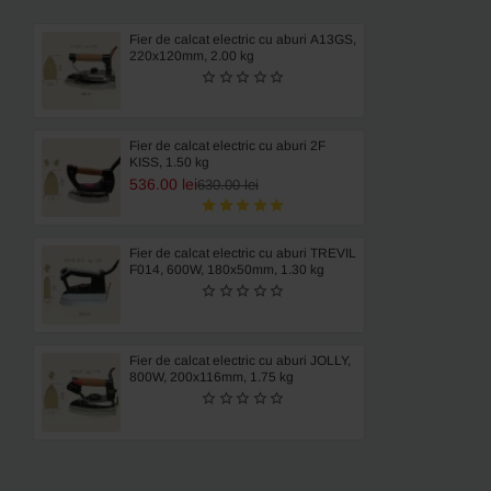
de
uz
Fier de calcat electric cu aburi A13GS,
220x120mm, 2.00 kg
casnic
Fier de calcat electric cu aburi 2F
KISS, 1.50 kg
536.00 lei
630.00 lei
Fier de calcat electric cu aburi TREVIL
F014, 600W, 180x50mm, 1.30 kg
Fier de calcat electric cu aburi JOLLY,
800W, 200x116mm, 1.75 kg