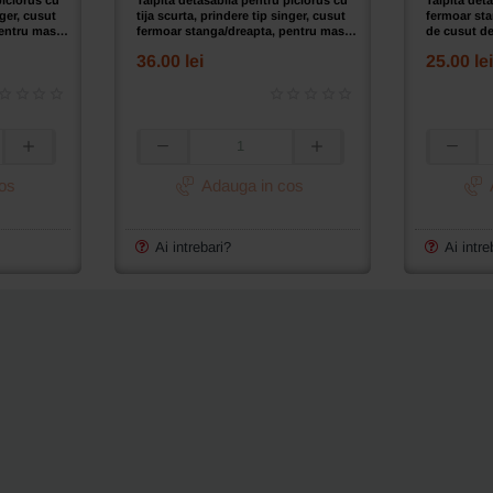
nger, cusut
tija scurta, prindere tip singer, cusut
fermoar sta
entru masini
fermoar stanga/dreapta, pentru masini
de cusut de
de cusut de uz casnic
36.00 lei
25.00 lei
Talpita
Talpita
detasabila
detasabil
os
Adauga in cos
pentru
piciorus
piciorus
de
cu
cusut
Ai intrebari?
Ai intre
tija
fermoar
scurta,
stanga/dr
prindere
pentru
tip
masini
singer,
de
cusut
cusut
fermoar
de
stanga/dreapta,
uz
pentru
casnic
masini
de
cusut