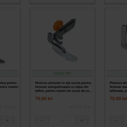
pentru
pentru
fermoar
fermoar
stanga/dreapta,
stanga/dr
cusatura
pentru
dreapta,
masini
pentru
de
masini
cusut
de
de
cusut
uz
de
casnic
uz
casnic
1055B-TEF
blica pentru
Piciorus articulat cu tija scurta pentru
Piciorus art
entru masini
fermoar stanga/dreapta cu talpa din
fermoar sta
teflon, pentru masini de cusut de uz
teflonata, 
casnic
uz casnic
75.00 lei
75.00 lei
Piciorus
Piciorus