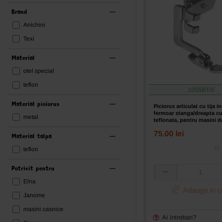
Brand
Anichini
Texi
Material
otel special
teflon
1055BT/S
Material piciorus
Piciorus articulat cu tija i
fermoar stanga/dreapta cu
metal
teflonata, pentru masini d
uz casnic
75.00 lei
Material talpa
teflon
Potrivit pentru
Piciorus
Elna
articulat
Adauga in c
cu
Janome
tija
masini casnice
inalta
Ai intrebari?