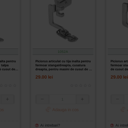
1052A
nalta pentru
Piciorus articulat cu tija inalta pentru
Piciorus art
 talpa
fermoar stanga/dreapta, cusatura
fermoar sta
e cusut de
dreapta, pentru masini de cusut de uz
de cusut de
casnic
29.00 lei
29.00 lei
Piciorus
Piciorus
articulat
articulat
os
Adauga in cos
cu
cu
tija
tija
inalta
inalta
Ai intrebari?
Ai intre