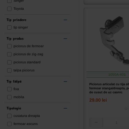
Singer
pentru
fermoar
Toyota
stanga/dreapta
cu
Tip prindere
talpa
tip singer
teflonata,
pentru
Tip produs
masini
de
piciorus de fermoar
cusut
piciorus de zig-zag
de
uz
piciorus standard
casnic
talpa piciorus
1050A-401
Tip talpa
Piciorus articulat cu tija o
fermoar stanga/dreapta, p
fixa
de cusut de uz casnic
mobila
29.00 lei
Tipologie
cusatura dreapta
fermoar ascuns
Piciorus