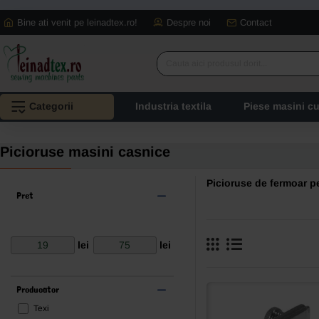
Bine ati venit pe leinadtex.ro!
Despre noi
Contact
Cauta
aici
produsul
Categorii
Industria textila
Piese masini c
dorit...
Picioruse masini casnice
Picioruse de fermoar p
Pret
lei
lei
Producator
Texi