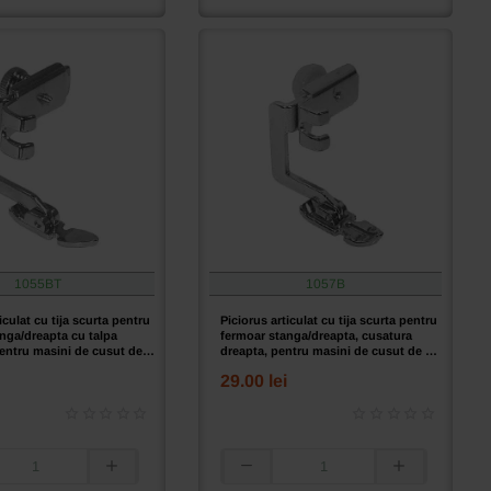
pentru
fermoar
eapta,
stanga/dreapta,
cusatura
dreapta,
pentru
masini
de
cusut
de
uz
casnic
1055BT
1057B
iculat cu tija scurta pentru
Piciorus articulat cu tija scurta pentru
nga/dreapta cu talpa
fermoar stanga/dreapta, cusatura
pentru masini de cusut de
dreapta, pentru masini de cusut de uz
casnic
29.00 lei
Piciorus