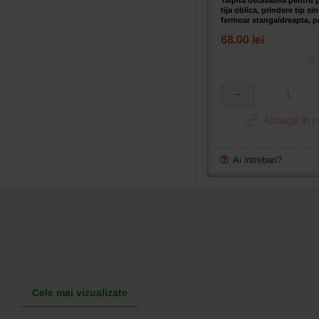
tija oblica, prindere tip si
fermoar stanga/dreapta, p
de cusut de uz casnic
68.00 lei
Talpita
detasabila
Adauga in c
pentru
piciorus
cu
Ai intrebari?
tija
oblica,
prindere
tip
singer,
cusut
fermoar
stanga/dreapta,
pentru
masini
Cele mai vizualizate
de
cusut