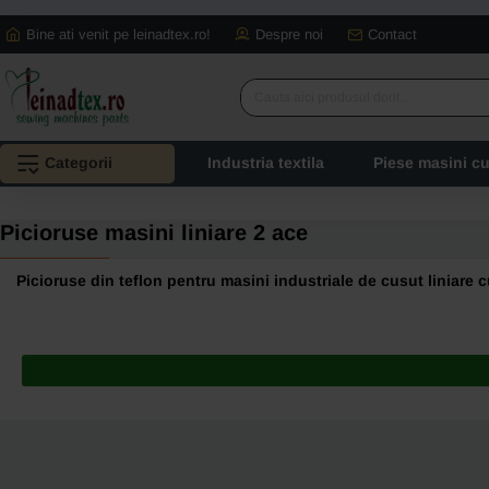
Bine ati venit pe leinadtex.ro!
Despre noi
Contact
Cauta
aici
produsul
Categorii
Industria textila
Piese masini c
dorit...
Picioruse masini liniare 2 ace
Picioruse din teflon pentru masini industriale de cusut liniare 