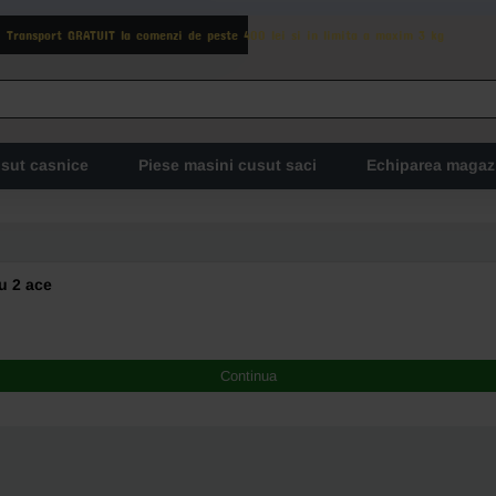
Transport GRATUIT la comenzi de peste 400 lei si in limita a maxim 3 kg
usut casnice
Piese masini cusut saci
Echiparea magaz
cu 2 ace
Continua