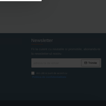
Newsletter
Fii la curent cu noutatile si promotiile, abonandu-te
la newsletter-ul nostru
adresa
Trimite
ta
de
Am citit si sunt de acord cu
email
Politica de confidentialitate