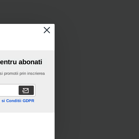
pentru abonati
i promotii prin inscrierea
 si Conditii GDPR