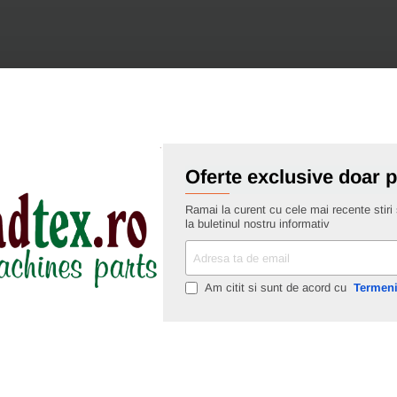
Oferte exclusive doar 
Ramai la curent cu cele mai recente stiri s
la buletinul nostru informativ
Adresa
ta
de
Am citit si sunt de acord cu
Termeni
email