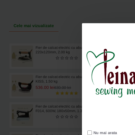
Cele mai vizualizate
Fier de calcat electric cu aburi A13GS,
220x120mm, 2.00 kg
Fier de calcat electric cu aburi 2F
KISS, 1.50 kg
536.00 lei
630.00 lei
Fier de calcat electric cu aburi TREVIL
F014, 600W, 180x50mm, 1.30 kg
Nu mai arata