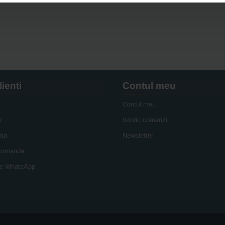
lienti
Contul meu
Contul meu
r
Istoric comenzi
ata
Newsletter
 comanda
e WhatsApp