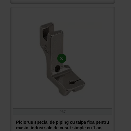
masini
industriale
liniare
cu
1
ac,
diverse
marimi
P37
Piciorus special de piping cu talpa fixa pentru
masini industriale de cusut simple cu 1 ac,