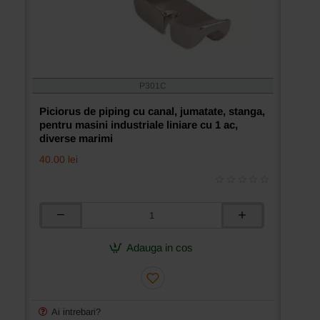
P301C
Piciorus de piping cu canal, jumatate, stanga,
pentru masini industriale liniare cu 1 ac,
diverse marimi
40.00 lei
Piciorus
de
piping
Adauga in cos
cu
canal,
jumatate,
stanga,
pentru
Ai intrebari?