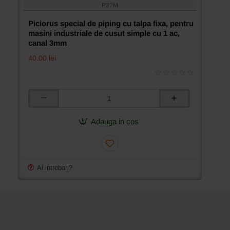
P37M
Piciorus special de piping cu talpa fixa, pentru
masini industriale de cusut simple cu 1 ac,
canal 3mm
40.00 lei
Piciorus
special
de
Adauga in cos
piping
cu
talpa
fixa,
pentru
Ai intrebari?
masini
industriale
de
cusut
simple
cu