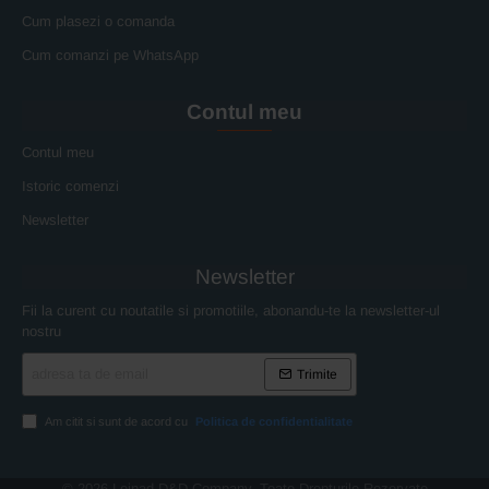
Cum plasezi o comanda
Cum comanzi pe WhatsApp
Contul meu
Contul meu
Istoric comenzi
Newsletter
Newsletter
Fii la curent cu noutatile si promotiile, abonandu-te la newsletter-ul
nostru
adresa
Trimite
ta
de
email
Am citit si sunt de acord cu
Politica de confidentialitate
© 2026 Leinad D&D Company. Toate Drepturile Rezervate