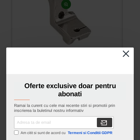
P37W
Piciorus special de piping cu talpa fixa pentru
masini industriale de cusut simple cu 1 ac,
canal 4,0mm
Oferte exclusive doar pentru
abonati
40.00 lei
Ramai la curent cu cele mai recente stiri si promotii prin
inscrierea la buletinul nostru informativ
Adresa
Piciorus
ta
special
de
de
Adauga in cos
Am citit si sunt de acord cu
Termeni si Conditii GDPR
email
piping