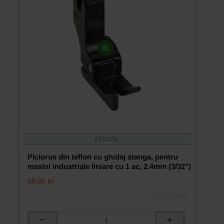
(1/2")
CF8115L
Piciorus din teflon cu ghidaj stanga, pentru
masini industriale liniare cu 1 ac, 2.4mm (3/32")
58.00 lei