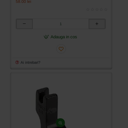
58.00 lei
Piciorus
din
teflon
Adauga in cos
cu
ghidaj
dreapta,
pentru
masini
Ai intrebari?
industriale
liniare
cu
1
ac,
4.8mm
(3/16")