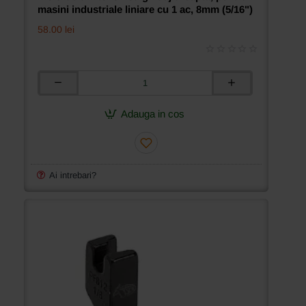
masini industriale liniare cu 1 ac, 8mm (5/16")
58.00 lei
Piciorus
din
teflon
Adauga in cos
cu
ghidaj
dreapta,
pentru
masini
Ai intrebari?
industriale
liniare
cu
1
ac,
8mm
(5/16")