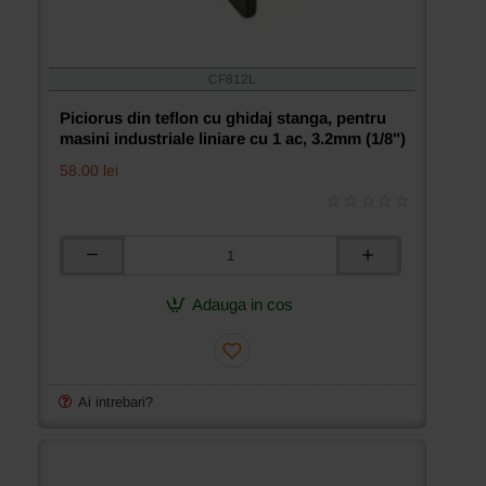
CF812L
Piciorus din teflon cu ghidaj stanga, pentru
masini industriale liniare cu 1 ac, 3.2mm (1/8")
58.00 lei
Piciorus
din
teflon
Adauga in cos
cu
ghidaj
stanga,
pentru
masini
Ai intrebari?
industriale
liniare
cu
1