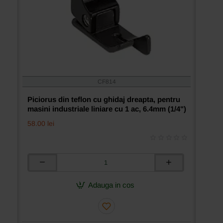
CF814
Piciorus din teflon cu ghidaj dreapta, pentru
masini industriale liniare cu 1 ac, 6.4mm (1/4")
58.00 lei
Piciorus
din
teflon
Adauga in cos
cu
ghidaj
dreapta,
pentru