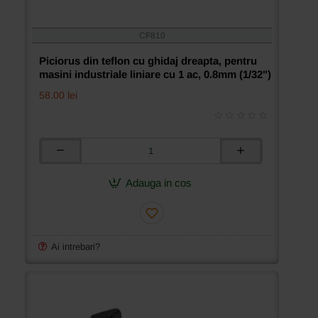
CF810
Piciorus din teflon cu ghidaj dreapta, pentru
masini industriale liniare cu 1 ac, 0.8mm (1/32")
58.00 lei
Piciorus
din
teflon
Adauga in cos
cu
ghidaj
dreapta,
pentru
masini
Ai intrebari?
industriale
liniare
cu
1
ac,