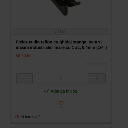
CF814L
Piciorus din teflon cu ghidaj stanga, pentru
masini industriale liniare cu 1 ac, 6.4mm (1/4")
58.00 lei
Piciorus
din
teflon
Adauga in cos
cu
ghidaj
stanga,
pentru
masini
Ai intrebari?
industriale
liniare