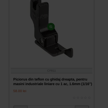
0.8mm
(1/32")
CF811
Piciorus din teflon cu ghidaj dreapta, pentru
masini industriale liniare cu 1 ac, 1.6mm (1/16")
58.00 lei