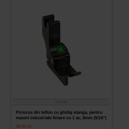
cu
1
ac,
6.4mm
(1/4")
CF815L
Piciorus din teflon cu ghidaj stanga, pentru
masini industriale liniare cu 1 ac, 8mm (5/16")
58.00 lei