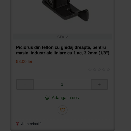
CF812
Piciorus din teflon cu ghidaj dreapta, pentru
masini industriale liniare cu 1 ac, 3.2mm (1/8")
58.00 lei
Piciorus
din
teflon
Adauga in cos
cu
ghidaj
dreapta,
pentru
masini
Ai intrebari?
industriale