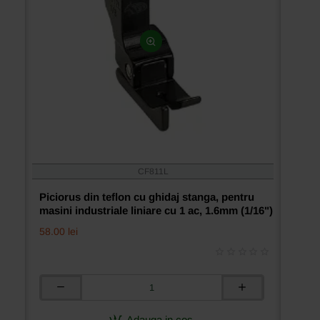
CF811L
Piciorus din teflon cu ghidaj stanga, pentru
masini industriale liniare cu 1 ac, 1.6mm (1/16")
58.00 lei
Piciorus
din
teflon
Adauga in cos