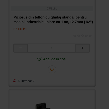
CF818L
Piciorus din teflon cu ghidaj stanga, pentru
masini industriale liniare cu 1 ac, 12.7mm (1/2")
67.00 lei
Piciorus
din
teflon
Adauga in cos
cu
ghidaj
stanga,
pentru
masini
Ai intrebari?
industriale
liniare
cu
1
ac,
12.7mm