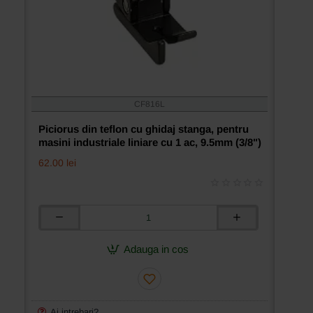
CF816L
Piciorus din teflon cu ghidaj stanga, pentru
masini industriale liniare cu 1 ac, 9.5mm (3/8")
62.00 lei
Piciorus
din
teflon
Adauga in cos
cu
ghidaj
stanga,
pentru
masini
Ai intrebari?