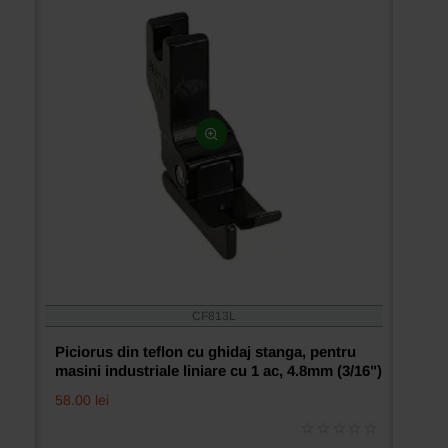
ac,
3.2mm
(1/8")
CF813L
Piciorus din teflon cu ghidaj stanga, pentru
masini industriale liniare cu 1 ac, 4.8mm (3/16")
58.00 lei