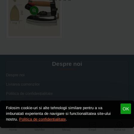
electric
cu
aburi
JOLLY,
800W,
200x116mm,
1.75
kg
Despre noi
Despre noi
Livrarea comenzilor
Politica de confidențialitate
Politica Cookie-urilor
Folosim cookie-uri si alte tehnologii similare pentru a va
OK
Filtreaza
Termeni si Conditii
imbunatati experienta de navigare si functionalitatea site-ului
nostru.
Politica de confidentialitate
.
Punctele de Fidelitate
Home
Wishlist
Mesaj
Email
Suna-ne