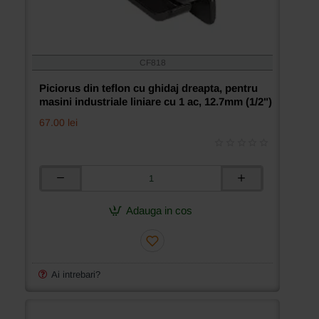
CF818
Piciorus din teflon cu ghidaj dreapta, pentru
masini industriale liniare cu 1 ac, 12.7mm (1/2")
67.00 lei
Piciorus
din
teflon
Adauga in cos
cu
ghidaj
dreapta,
pentru
masini
Ai intrebari?
industriale
liniare
cu