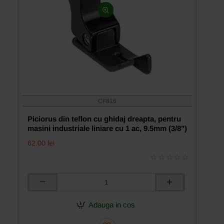
CF816
Piciorus din teflon cu ghidaj dreapta, pentru
masini industriale liniare cu 1 ac, 9.5mm (3/8")
62.00 lei
Piciorus
din
teflon
Adauga in cos
cu
ghidaj