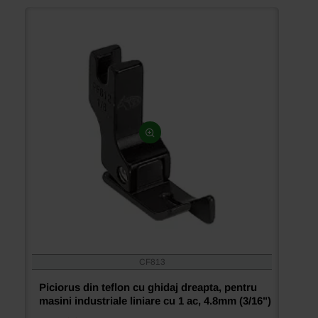
liniare
cu
1
ac,
3.2mm
(1/8")
CF813
Piciorus din teflon cu ghidaj dreapta, pentru
masini industriale liniare cu 1 ac, 4.8mm (3/16")