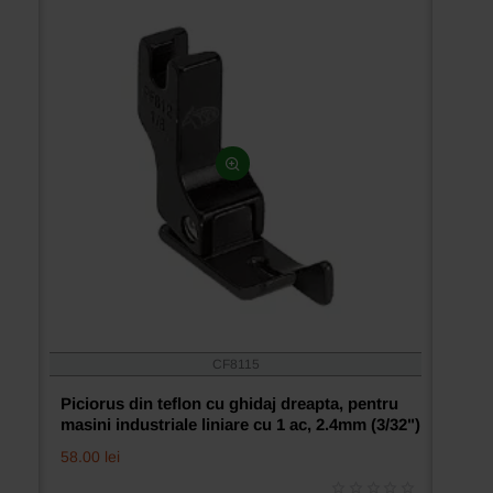
1
ac,
12.7mm
(1/2")
CF8115
Piciorus din teflon cu ghidaj dreapta, pentru
masini industriale liniare cu 1 ac, 2.4mm (3/32")
58.00 lei