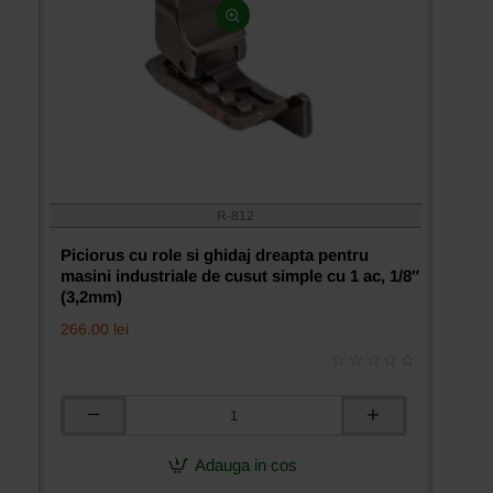
R-812
Piciorus cu role si ghidaj dreapta pentru
masini industriale de cusut simple cu 1 ac, 1/8″
(3,2mm)
266.00 lei
Piciorus
cu
role
Adauga in cos
si