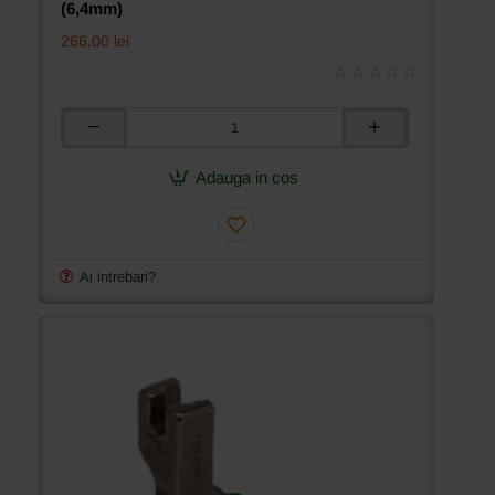
(6,4mm)
266.00 lei
Piciorus
cu
role
Adauga in cos
si
ghidaj
dreapta
pentru
masini
Ai intrebari?
industriale
de
cusut
simple
cu
1
ac,
1/4″
(6,4mm)