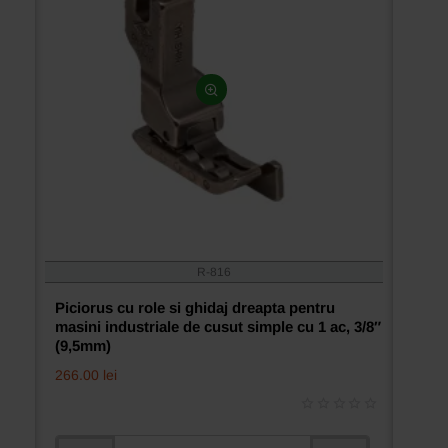
ac,
3/16″
(4,8mm)
R-816
Piciorus cu role si ghidaj dreapta pentru
masini industriale de cusut simple cu 1 ac, 3/8″
(9,5mm)
266.00 lei