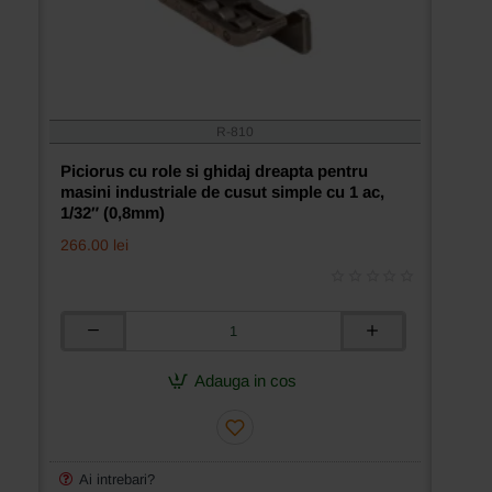
R-810
Piciorus cu role si ghidaj dreapta pentru
masini industriale de cusut simple cu 1 ac,
1/32″ (0,8mm)
266.00 lei
Piciorus
cu
role
Adauga in cos
si
ghidaj
dreapta
pentru
masini
Ai intrebari?