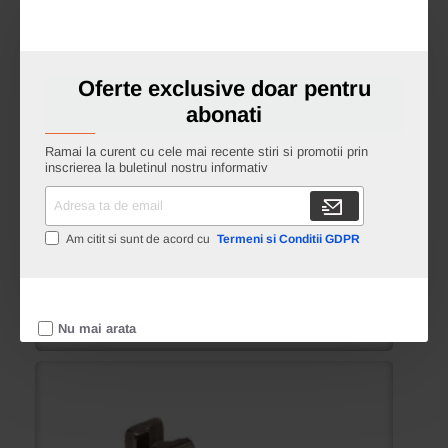
R-813
Piciorus cu role si ghidaj dreapta pentru
masini industriale de cusut simple cu 1 ac,
3/16″ (4,8mm)
Oferte exclusive doar pentru
abonati
266.00 lei
Ramai la curent cu cele mai recente stiri si promotii prin
inscrierea la buletinul nostru informativ
Adresa
Piciorus
ta
cu
de
role
Adauga in cos
Am citit si sunt de acord cu
Termeni si Conditii GDPR
email
si
ghidaj
dreapta
pentru
masini
Ai intrebari?
Nu mai arata
industriale
de
cusut
simple
cu
1