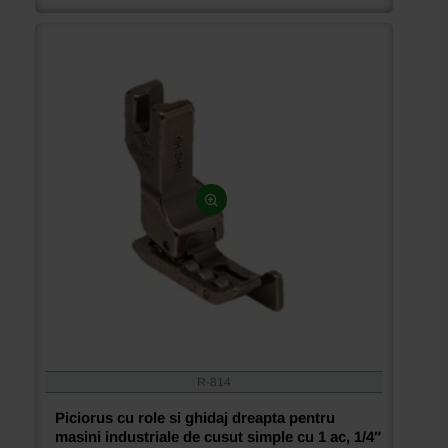
industriale
de
cusut
simple
cu
1
ac,
1/32″
(0,8mm)
R-814
Piciorus cu role si ghidaj dreapta pentru
masini industriale de cusut simple cu 1 ac, 1/4″