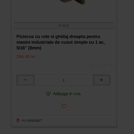
R-815
Piciorus cu role si ghidaj dreapta pentru
masini industriale de cusut simple cu 1 ac,
5/16″ (8mm)
266.00 lei
Piciorus
cu
role
Adauga in cos
si
ghidaj
dreapta
pentru
masini
Ai intrebari?
industriale
de