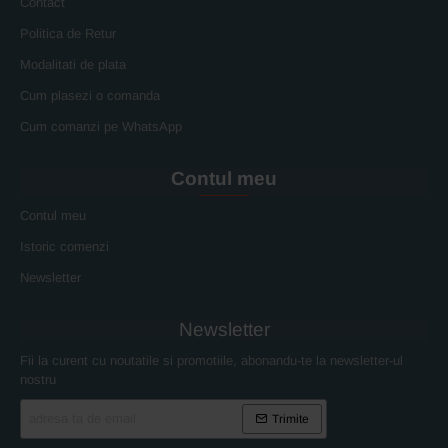
Contact
Politica de Retur
Modalitati de plata
Cum plasezi o comanda
Cum comanzi pe WhatsApp
Contul meu
Contul meu
Istoric comenzi
Newsletter
Newsletter
Fii la curent cu noutatile si promotiile, abonandu-te la newsletter-ul
nostru
adresa
Trimite
ta
de