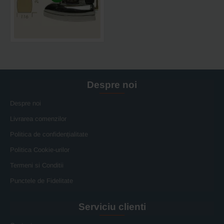
JOLLY,
800W,
200x116mm,
1.75
kg
Despre noi
Despre noi
Livrarea comenzilor
Politica de confidențialitate
Politica Cookie-urilor
Termeni si Conditii
Punctele de Fidelitate
Serviciu clienti