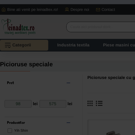
Bine ati venit pe leinadtex.ro!
Despre noi
Contact
Cauta
aici
produsul
Categorii
Industria textila
Piese masini c
dorit...
Picioruse speciale
Picioruse speciale cu g
Pret
lei
lei
Producator
Yih Shin