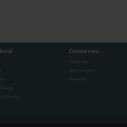
lienti
Contul meu
Contul meu
r
Istoric comenzi
ata
Newsletter
 comanda
e WhatsApp