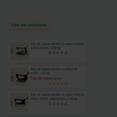
stanga-
dreapta
0
~
20mm,
Cele mai vizualizate
pentru
masini
de
cusut
Fier de calcat electric cu aburi A13GS,
industriale
220x120mm, 2.00 kg
cu
1
ac
Durkopp
Fier de calcat electric cu aburi 2F
KISS, 1.50 kg
536.00 lei
630.00 lei
Fier de calcat electric cu aburi TREVIL
F014, 600W, 180x50mm, 1.30 kg