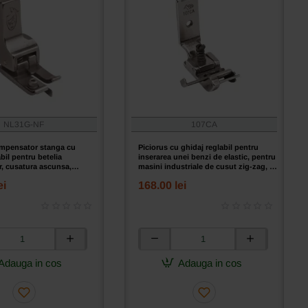
NL31G-NF
107CA
ompensator stanga cu
Piciorus cu ghidaj reglabil pentru
bil pentru betelia
inserarea unei benzi de elastic, pentru
r, cusatura ascunsa,
masini industriale de cusut zig-zag, 6
oncomitent prin tija de ac,
~ 12mm
ei
168.00 lei
ni industriale de cusut
 ac
Piciorus
tor
cu
Adauga in cos
Adauga in cos
ghidaj
reglabil
pentru