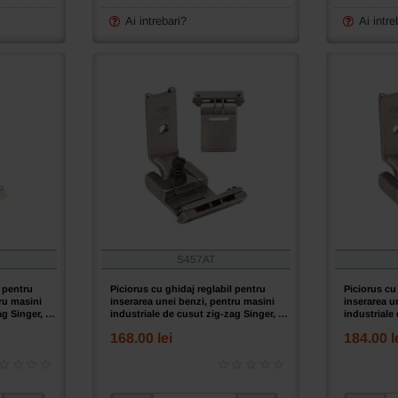
reglabil
reglabil
pentru
pentru
Ai intrebari?
Ai intre
betelia
betelia
pantalonilor,
pantalonil
cusatura
cusatura
ascunsa,
ascunsa,
pentru
transport
masini
concomit
industriale
prin
simple
tija
cu
de
1
ac,
ac
pentru
masini
industrial
de
S457AT
cusut
simple
l pentru
Piciorus cu ghidaj reglabil pentru
Piciorus cu
ru masini
inserarea unei benzi, pentru masini
inserarea u
cu
ag Singer, 5
industriale de cusut zig-zag Singer, 5
industriale
1
~ 20mm
~ 20mm
168.00 lei
184.00 l
ac