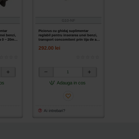
5
-
50mm
G10-NF
entar
Piciorus cu ghidaj suplimentar
nei benzi,
reglabil pentru inserarea unei benzi,
a 0 ~ 20mm,
transport concomitent prin tija de ac,
dustriale cu
pentru masini de cusut industriale
292.00 lei
simple cu 1 ac, cu ajustare stanga-
dreapta 0 ~ 20mm
Piciorus
cu
os
Adauga in cos
ghidaj
suplimentar
reglabil
pentru
inserarea
Ai intrebari?
unei
benzi,
transport
concomitent