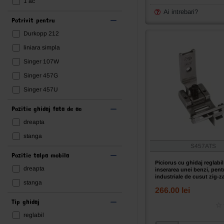
1 ac
reglabil
pentru
Ai intrebari?
Potrivit pentru
betelia
pantalonilor,
Durkopp 212
cusatura
liniara simpla
ascunsa,
transport
Singer 107W
concomitent
Singer 457G
prin
tija
Singer 457U
de
ac,
Pozitie ghidaj fata de ac
pentru
dreapta
masini
industriale
stanga
de
S457ATS
cusut
Pozitie talpa mobila
simple
Piciorus cu ghidaj reglabi
dreapta
inserarea unei benzi, pent
cu
industriale de cusut zig-z
1
stanga
~ 20mm
266.00 lei
ac
Tip ghidaj
reglabil