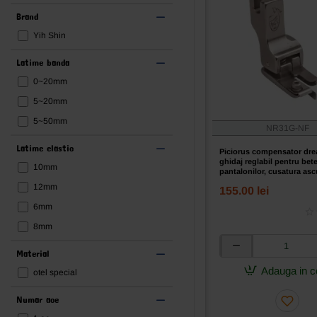
Brand
Yih Shin
Latime banda
0~20mm
5~20mm
5~50mm
NR31G-NF
Latime elastic
Piciorus compensator dre
ghidaj reglabil pentru bete
10mm
pantalonilor, cusatura as
transport concomitent prin
12mm
155.00 lei
pentru masini industriale
simple cu 1 ac
6mm
8mm
Piciorus
Material
compensator
Adauga in c
otel special
dreapta
cu
Numar ace
ghidaj