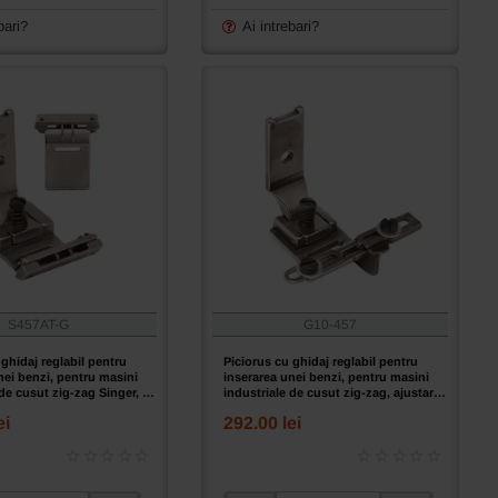
inserarea
unei
bari?
Ai intrebari?
benzi
or,
de
elastic,
pentru
masini
ent
industriale
de
cusut
zig-
zag,
6
~
e
12mm
S457AT-G
G10-457
 ghidaj reglabil pentru
Piciorus cu ghidaj reglabil pentru
nei benzi, pentru masini
inserarea unei benzi, pentru masini
 de cusut zig-zag Singer, 5
industriale de cusut zig-zag, ajustare
stanga-dreapta 0 ~ 20mm
ei
292.00 lei