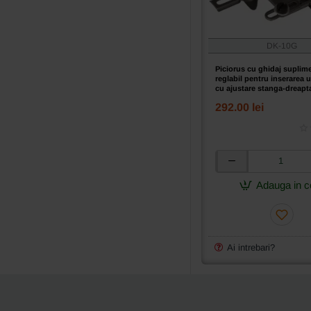
dreapta
0
~
20mm
DK-10G
Piciorus cu ghidaj suplim
reglabil pentru inserarea u
cu ajustare stanga-dreapt
pentru masini de cusut in
292.00 lei
1 ac Durkopp
Piciorus
cu
Adauga in c
ghidaj
suplimentar
reglabil
pentru
inserarea
Ai intrebari?
unei
benzi,
cu
ajustare