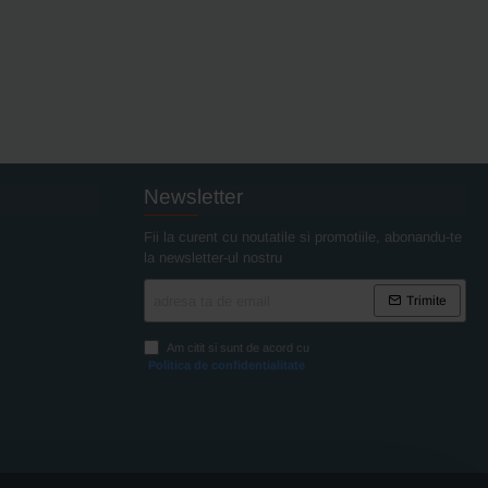
Newsletter
Fii la curent cu noutatile si promotiile, abonandu-te
la newsletter-ul nostru
adresa
Trimite
ta
de
Am citit si sunt de acord cu
email
Politica de confidentialitate