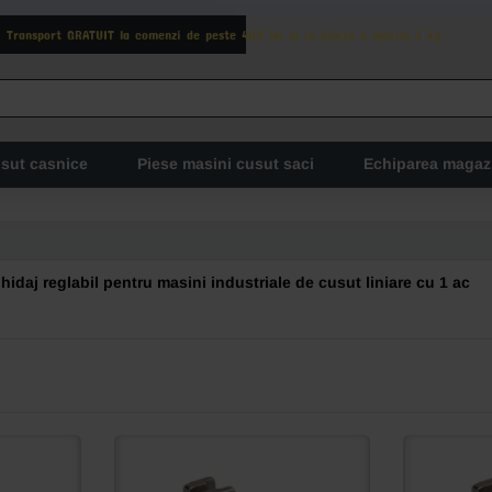
Transport GRATUIT la comenzi de peste 400 lei si in limita a maxim 3 kg
usut casnice
Piese masini cusut saci
Echiparea magaz
hidaj reglabil pentru masini industriale de cusut liniare cu 1 ac