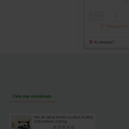
Piciorus
presor
Adauga in c
cu
tija
scurta
Ai intrebari?
cu
ghidaj
pentru
transport
uniform,
pentru
masini
de
cusut
de
Cele mai vizualizate
uz
casnic
Fier de calcat electric cu aburi A13GS,
220x120mm, 2.00 kg