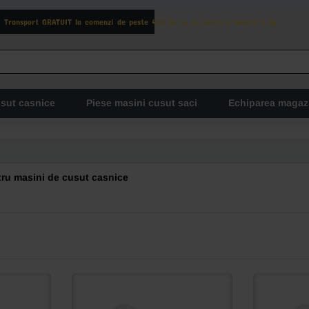
Transport GRATUIT la comenzi de peste 400 lei si in limita a maxim 3 kg
usut casnice
Piese masini cusut saci
Echiparea magaz
tru masini de cusut casnice