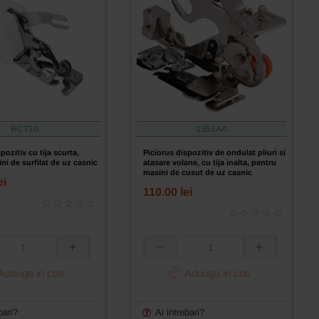
RCT10
1351AA
pozitiv cu tija scurta,
Piciorus dispozitiv de ondulat pliuri si
ni de surfilat de uz casnic
atasare volane, cu tija inalta, pentru
masini de cusut de uz casnic
ei
110.00 lei
Piciorus
dispozitiv
Adauga in cos
Adauga in cos
de
ondulat
pliuri
bari?
Ai intrebari?