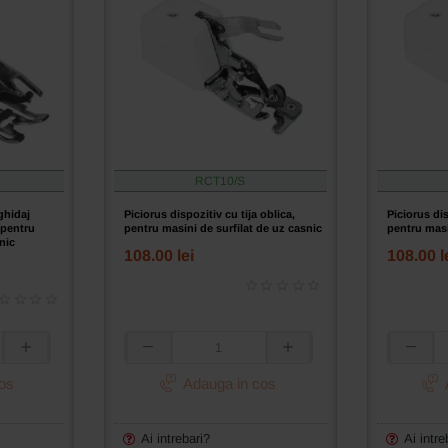
RCT10/S
 ghidaj
Piciorus dispozitiv cu tija oblica,
Piciorus dis
 pentru
pentru masini de surfilat de uz casnic
pentru masi
nic
108.00 lei
108.00 l
Piciorus
Piciorus
dispozitiv
dispozitiv
os
Adauga in cos
cu
cu
tija
tija
oblica,
scurta,
Ai intrebari?
Ai intre