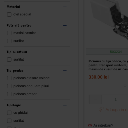
Material
otel special
Potrivit pentru
masini casnice
surfilat
Tip cusatura
503234
surfilat
Piciorus cu tija oblica, cu
pentru transport uniform,
masini de cusut de uz cas
Tip produs
330.00 lei
piciorus atasare volane
piciorus ondulare pliuri
piciorus presor
Piciorus
Tipologie
cu
Adauga in c
tija
cu ghidaj
oblica,
surfilat
cu
Ai intrebari?