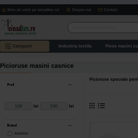
Bine ati venit pe leinadtex.ro!
Despre noi
Contact
Cauta
aici
produsul
Categorii
Industria textila
Piese masini c
dorit...
Picioruse masini casnice
Picioruse speciale pen
Pret
lei
lei
Brand
Anichini