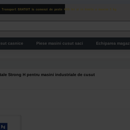
Transport GRATUIT la comenzi de peste 400 lei si in limita a maxim 3 kg
usut casnice
Piese masini cusut saci
Echiparea magaz
ntale Strong H pentru masini industriale de cusut