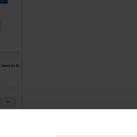
 taiere de fir
os