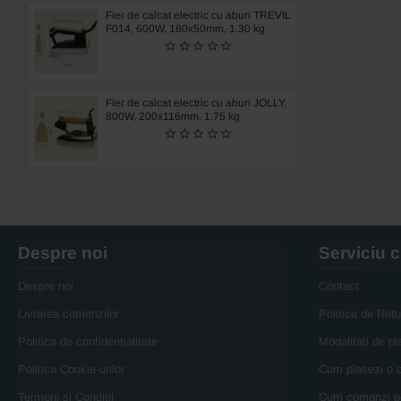
Fier de calcat electric cu aburi TREVIL
F014, 600W, 180x50mm, 1.30 kg
Fier de calcat electric cu aburi JOLLY,
800W, 200x116mm, 1.75 kg
Despre noi
Serviciu c
Despre noi
Contact
Livrarea comenzilor
Politica de Retu
Politica de confidențialitate
Modalitati de pl
Politica Cookie-urilor
Cum plasezi o
Termeni si Conditii
Cum comanzi p