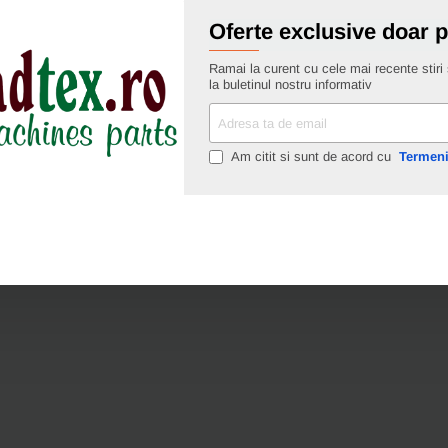
Oferte exclusive doar 
Ramai la curent cu cele mai recente stiri s
la buletinul nostru informativ
Adresa
ta
de
Am citit si sunt de acord cu
Termeni
email