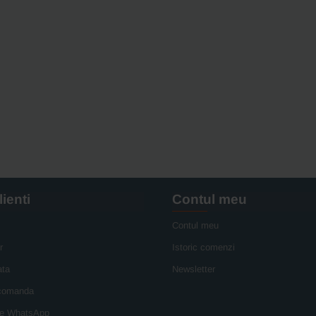
lienti
Contul meu
Contul meu
r
Istoric comenzi
ata
Newsletter
 comanda
e WhatsApp