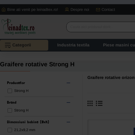
Bine ati venit pe leinadtex.ro!
Despre noi
Contact
Cauta
aici
produsul
Categorii
Industria textila
Piese masini c
dorit...
Graifere rotative Strong H
Graifere rotative orizo
Producator
Strong H
Brand
Strong H
Dimensiuni bobina (Øxh)
21,2x9,2 mm