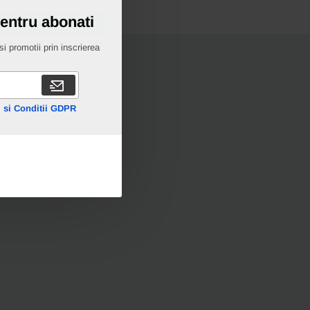
pentru abonati
i promotii prin inscrierea
 si Conditii GDPR