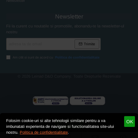
Newsletter
Newsletter
Fii la curent cu noutatile si promotiile, abonandu-te la newsletter-ul
nostru
adresa
Trimite
ta
de
email
Am citit si sunt de acord cu
Politica de confidentialitate
© 2026 Leinad D&D Company. Toate Drepturile Rezervate
Folosim cookie-uri si alte tehnologii similare pentru a va
OK
Filtreaza
imbunatati experienta de navigare si functionalitatea site-ului
Netopia Payment
Visa
Mastercard
nostru.
Politica de confidentialitate
.