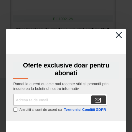
F11100212V
Mini foarfeca de broderie din otel carbon C50,
manere egale, Premax, colectia Soft Touch,
6.4cm (2-1/2″)
Oferte exclusive doar pentru
Ai intrebari?
Cere oferta
abonati
Ramai la curent cu cele mai recente stiri si promotii prin
inscrierea la buletinul nostru informativ
Adresa
ta
de
Am citit si sunt de acord cu
Termeni si Conditii GDPR
email
Cele mai vizualizate