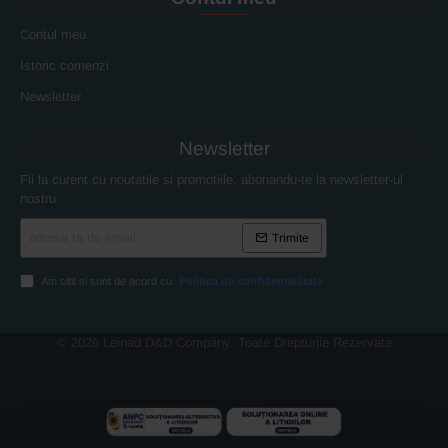
Contul meu
Istoric comenzi
Newsletter
Newsletter
Fii la curent cu noutatile si promotiile, abonandu-te la newsletter-ul
nostru
adresa
Trimite
ta
de
email
Am citit si sunt de acord cu
Politica de confidentialitate
© 2026 Leinad D&D Company. Toate Drepturile Rezervate