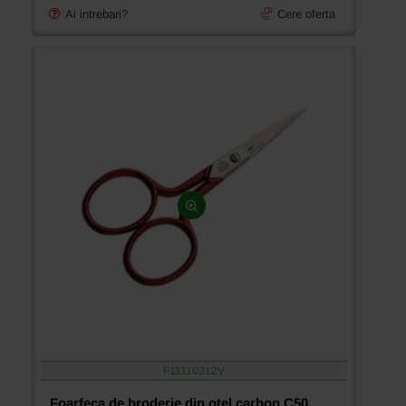
Ai intrebari?
Cere oferta
F11110312V
Foarfeca de broderie din otel carbon C50,