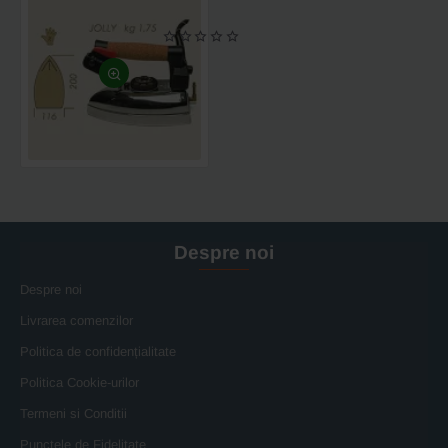
Fier
de
calcat
electric
cu
aburi
JOLLY,
800W,
200x116mm,
1.75
kg
Despre noi
Despre noi
Livrarea comenzilor
Politica de confidențialitate
Politica Cookie-urilor
Termeni si Conditii
Punctele de Fidelitate