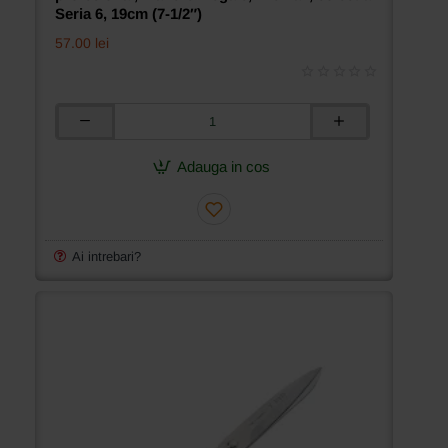
Seria 6, 19cm (7-1/2″)
57.00 lei
Foarfeca
universala
de
Adauga in cos
uz
casnic
si
profesional,
manere
Ai intrebari?
inegale,
Premax,
colectia
Seria
6,
19cm
(7-
1/2″)