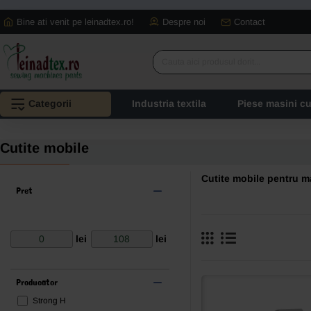
Bine ati venit pe leinadtex.ro!
Despre noi
Contact
Cauta
aici
produsul
Categorii
Industria textila
Piese masini c
dorit...
Cutite mobile
Cutite mobile pentru m
Pret
lei
lei
Producator
Strong H