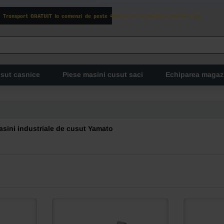
Transport GRATUIT la comenzi de peste 400 lei si in limita a maxim 3 kg
usut casnice
Piese masini cusut saci
Echiparea magaz
asini industriale de cusut Yamato