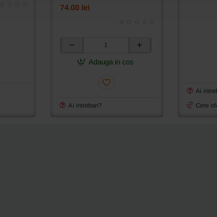
74.00 lei
Cutit
mobil
Adauga in cos
pentru
masini
industriale
Ai intre
de
cusut
Ai intrebari?
Cere of
Yamato
VC2713/UT;
VC2700/UT