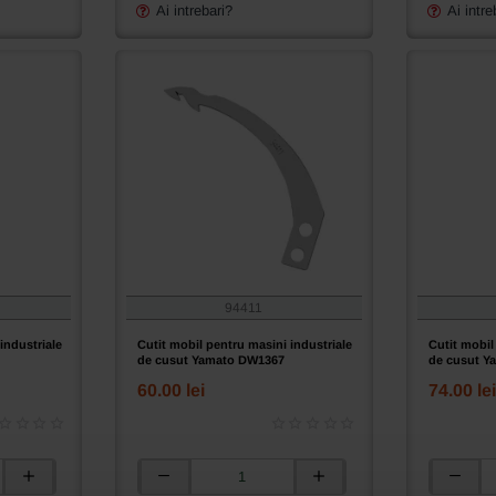
cusut
cusut
Ai intrebari?
Ai intre
Yamato
Yamato
AZ8020
AZ8020/K
94411
industriale
Cutit mobil pentru masini industriale
Cutit mobil
de cusut Yamato DW1367
de cusut Y
60.00 lei
74.00 lei
Cutit
Cutit