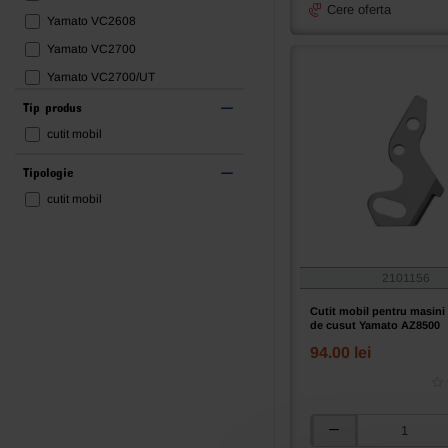
Cere oferta
Yamato VC2608
Yamato VC2700
Yamato VC2700/UT
Yamato VC2713/UT
Tip produs
Yamato VG3721
cutit mobil
Yamato VT1500
Tipologie
cutit mobil
2101156
Cutit mobil pentru masini 
de cusut Yamato AZ8500
94.00 lei
Cutit