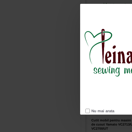
mobil
Adauga in c
pentru
masini
industriale
de
cusut
Ai intrebari?
Yamato
AZ8500
3100513.SH
Nu mai arata
Cutit mobil pentru masini 
de cusut Yamato VC2713/
VC2700/UT