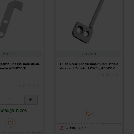
2101220
2114013
 pentru masini industriale
Cutit mobil pentru masini industriale
amato AZ8020/KH
de cusut Yamato AZ8451; AZ8451-1
Adauga in cos
e
Ai intrebari?