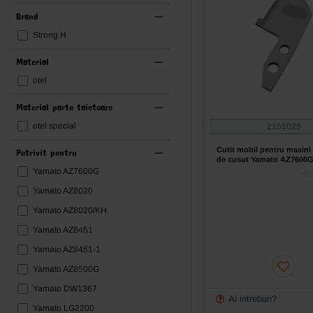
Brand
Strong H
Material
otel
Material parte taietoare
otel special
2151025
Cutit mobil pentru masini 
Potrivit pentru
de cusut Yamato AZ7600
Yamato AZ7600G
Yamato AZ8020
Yamato AZ8020/KH
Yamato AZ8451
Yamato AZ8451-1
Yamato AZ8500G
Yamato DW1367
Ai intrebari?
Yamato LG2200