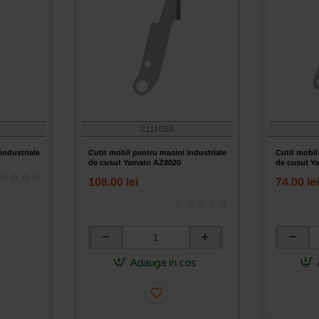
2111056
industriale
Cutit mobil pentru masini industriale
Cutit mobil
G
de cusut Yamato AZ8020
de cusut Y
108.00 lei
74.00 lei
Cutit
Cutit
mobil
mobil
Adauga in cos
pentru
pentru
masini
masini
industriale
industrial
de
de