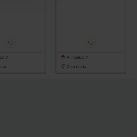
bari?
Ai intrebari?
erta
Cere oferta