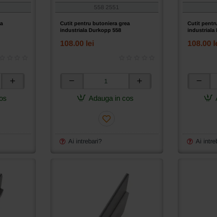
558 2551
ea
Cutit pentru butoniera grea
Cutit pentr
industriala Durkopp 558
industriala
108.00 lei
108.00 l
Cutit
Cutit
pentru
pentru
os
Adauga in cos
butoniera
butoniera
grea
grea
industriala
industrial
Durkopp
Durkopp
558
558
Ai intrebari?
Ai intre