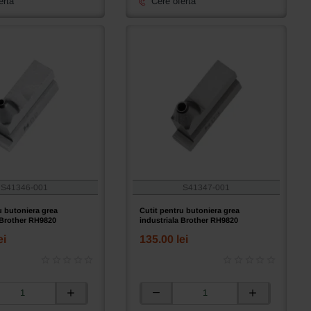
erta
Cere oferta
S41346-001
S41347-001
u butoniera grea
Cutit pentru butoniera grea
 Brother RH9820
industriala Brother RH9820
ei
135.00 lei
Cutit