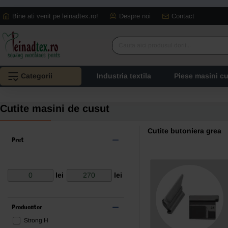
Bine ati venit pe leinadtex.ro!
Despre noi
Contact
Cauta
aici
produsul
Categorii
Industria textila
Piese masini c
dorit...
Cutite masini de cusut
Cutite butoniera grea
Pret
lei
lei
Producator
Strong H