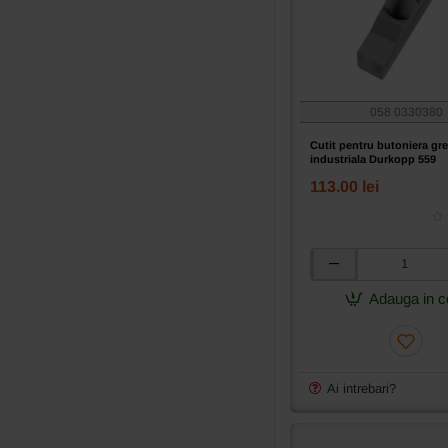
058 0330380
Cutit pentru butoniera gr
industriala Durkopp 559
113.00 lei
Cutit
pentru
Adauga in c
butoniera
grea
industriala
Durkopp
559
Ai intrebari?