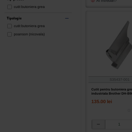
Ai intrebari?
industriala
Reece 100
cutit butoniera grea
Brother
Reece 101
DH4-
Tipologie
B981;
Reece 104
cutit butoniera grea
RH9820
Singer 299U
poanson (nicovala)
Singer 299U253SW
S35437-001
Cutit pentru butoniera gr
industriala Brother DH-B9
135.00 lei
Cutit