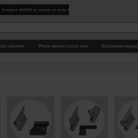
Transport GRATUIT la comenzi de peste 400 lei si in limita a maxim 3 kg
usut casnice
Piese masini cusut saci
Echiparea magaz