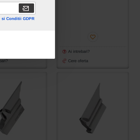
 si Conditii GDPR
Adauga in cos
a
Ai intrebari?
bari?
Cere oferta