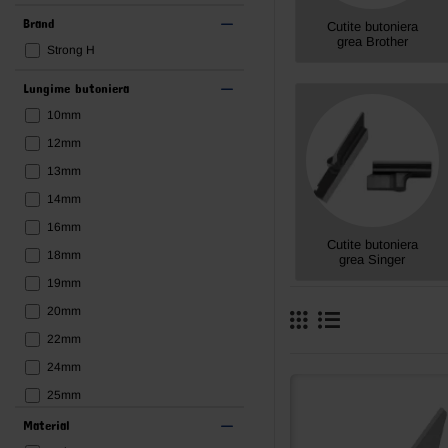
Brand
Cutite butoniera
grea Brother
Strong H
Lungime butoniera
10mm
12mm
13mm
14mm
16mm
Cutite butoniera
18mm
grea Singer
19mm
20mm
22mm
24mm
25mm
26mm
Material