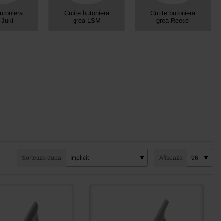
butoniera
Cutite butoniera
Cutite butoniera
 Juki
grea LSM
grea Reece
Sorteaza dupa
Afiseaza