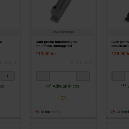
058 0330390
ea
Cutit pentru butoniera grea
Cutit pentr
industriala Durkopp 559
industriala
113.00 lei
135.00 l
Cutit
Cutit
pentru
pentru
os
Adauga in cos
butoniera
butoniera
grea
grea
industriala
industrial
Durkopp
Durkopp
559
578
Ai intrebari?
Ai intre