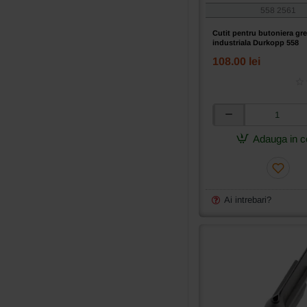
558 2561
Cutit pentru butoniera gr
industriala Durkopp 558
108.00 lei
Cutit
pentru
Adauga in c
butoniera
grea
industriala
Durkopp
558
Ai intrebari?