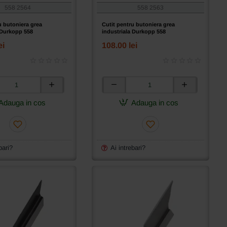
558 2564
558 2563
u butoniera grea
Cutit pentru butoniera grea
 Durkopp 558
industriala Durkopp 558
ei
108.00 lei
Cutit
pentru
Adauga in cos
Adauga in cos
butoniera
grea
a
industriala
Durkopp
558
bari?
Ai intrebari?