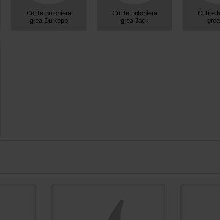
Cutite butoniera
Cutite butoniera
Cutite 
grea Durkopp
grea Jack
grea