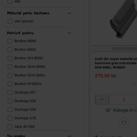
28mm
otel
29mm
Material parte taietoare
30mm
otel special
32mm
Potrivit pentru
34mm
Brother B980
35mm
S35436-001/M
Brother B981
36mm
Brother DH-B980
Cutit din super material p
38mm
butoniera grea industriala
Brother DH4-B980
DH4-B981; RH9820
41mm
270.00 lei
Brother DH4-B981
42mm
Brother RH9820
50mm
Durkopp 557
Durkopp 558
Cutit
din
Durkopp 559
Adauga in c
super
Durkopp 578
material
pentru
Jack JK-580
butoniera
Juki MEB-3200
Tip produs
grea