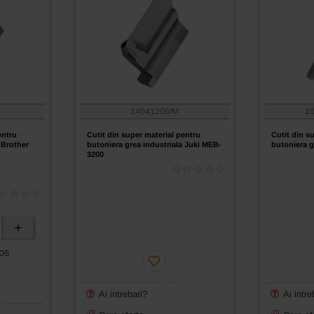
14041206/M
10
entru
Cutit din super material pentru
Cutit din s
 Brother
butoniera grea industriala Juki MEB-
butoniera g
3200
os
Ai intrebari?
Ai intre