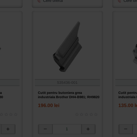
Cere oferta
Cere of
S35436-001
ea
Cutit pentru butoniera grea
Cutit pentr
80
industriala Brother DH4-B981; RH9820
industriala
196.00 lei
135.00 l
Cutit
Cutit