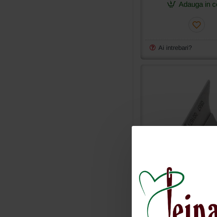
pentru
Adauga in c
butoniera
grea
industriala
Brother
DH-
Ai intrebari?
B980
557 1677
Cutit pentru butoniera gr
industriala Durkopp 557