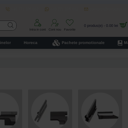
+40 771 395 662
+40 771 395 662
comenzi@leinadtex.ro
0 produs(e) - 0.00 lei
Intra in cont
Cont nou
Favorite
inelor
Horeca
Pachete promotionale
M