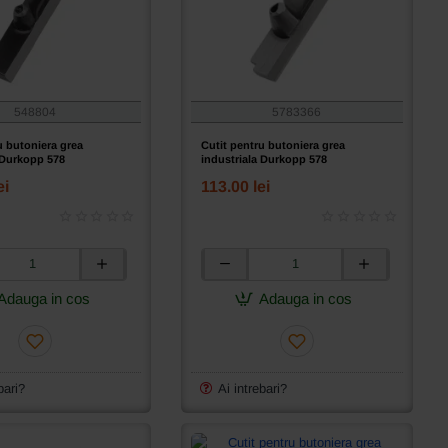
548804
5783366
u butoniera grea
Cutit pentru butoniera grea
 Durkopp 578
industriala Durkopp 578
ei
113.00 lei
Cutit
pentru
Adauga in cos
Adauga in cos
butoniera
grea
a
industriala
Durkopp
578
bari?
Ai intrebari?