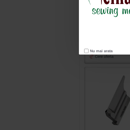
Ai intrebari?
Nu mai arata
Cere oferta