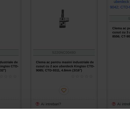
Clema ac pe
cusut cu 3 
8556; CT-9
5.6mm (7/32
5220NC00480
dustriale de
Clema ac pentru masini industriale de
Kingtex CTD-
cusut cu 2 ace uberdeck Kingtex CTD-
32″)
9085; CTD-9311, 4.8mm (3/16″)
Ai intrebari?
Ai intre
Cere oferta
Cere of