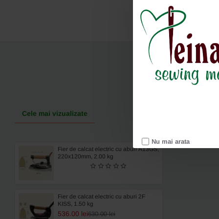
Cele mai vizualizate
Nu mai arata
Fier de calcat electric cu aburi A13GS,
220x120mm, 2.00 kg
Fier de calcat electric cu aburi 2F
KISS, 1.50 kg
536.00 lei
630.00 lei