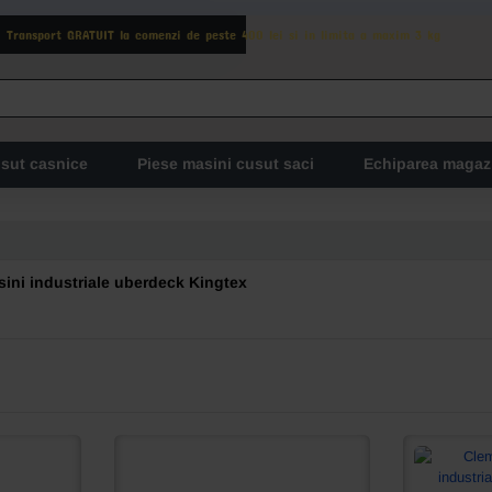
Transport GRATUIT la comenzi de peste 400 lei si in limita a maxim 3 kg
usut casnice
Piese masini cusut saci
Echiparea magaz
ini industriale uberdeck Kingtex