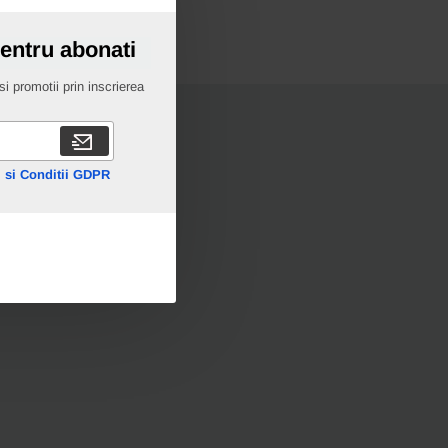
pentru abonati
i promotii prin inscrierea
 si Conditii GDPR