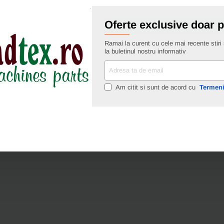
Oferte exclusive doar 
Ramai la curent cu cele mai recente stiri s
la buletinul nostru informativ
Adresa
ta
de
Am citit si sunt de acord cu
Termeni
email