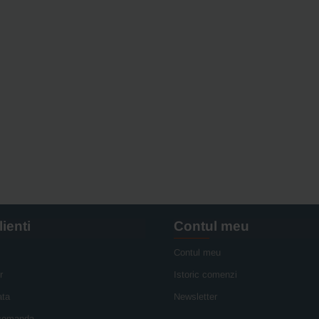
lienti
Contul meu
Contul meu
r
Istoric comenzi
ata
Newsletter
 comanda