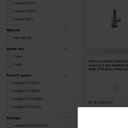
4,8mm (3/16")
5,6mm (7/32")
6,4mm (1/4")
Material
otel special
Numar ace
5220NC00400
2 ace
Clema ac pentru masini in
3 ace
cusut cu 2 ace uberdeck 
9085; CTD-9311, 4.0mm (5/
Potrivit pentru
Kingetx CT-9042
Kingtex CT-8556
Kingtex CTD-9085
Ai intrebari?
Kingtex CTD-9311
Cere oferta
Tipologie
cusatura de acoperire