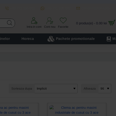
+40 771 395 662
+40 771 395 662
comenzi@leinadtex.ro
0 produs(e) - 0.00 lei
Intra in cont
Cont nou
Favorite
inelor
Horeca
Pachete promotionale
M
Sorteaza dupa
Afiseaza