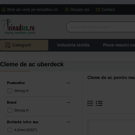
Bine ati venit pe leinadtex.ro!
Despre noi
Contact
Cauta
aici
produsul
Categorii
Industria textila
Piese masini c
dorit...
Cleme de ac uberdeck
Cleme de ac pentru mas
Producator
Strong H
Brand
Strong H
Distanta intre ace
4,0mm (5/32″)