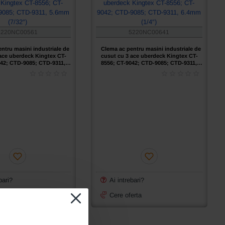
5220NC00561
5220NC00641
ntru masini industriale de
Clema ac pentru masini industriale de
ace uberdeck Kingtex CT-
cusut cu 3 ace uberdeck Kingtex CT-
042; CTD-9085; CTD-9311,
8556; CT-9042; CTD-9085; CTD-9311,
″)
6.4mm (1/4″)
bari?
Ai intrebari?
erta
Cere oferta