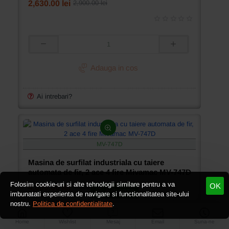
ST-
2,630.00 lei
2,900.00 lei
V19-
5-
5x5
Masina
de
surfilat
Adauga in cos
industriala
cu
2
Ai intrebari?
ace
si
5
fire,
latime
MV-747D
de
coasere
Masina de surfilat industriala cu taiere
8mm,
automata de fir, 2 ace 4 fire Mivamac MV-747D
SewTech
Folosim cookie-uri si alte tehnologii similare pentru a va
OK
ST-
4,000.00 lei
4,300.00 lei
Filtreaza
imbunatati experienta de navigare si functionalitatea site-ului
V19-
nostru.
Politica de confidentialitate
.
5-
3x5
Home
Wishlist
Mesaj
Email
Suna-ne