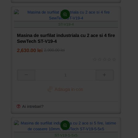
si
4
fire
Jack
ST-V19-4
E4S-
4-
Masina de surfilat industriala cu 2 ace si 4 fire
M03/333
SewTech ST-V19-4
2,630.00 lei
2,900.00 lei
Masina
de
surfilat
Adauga in cos
industriala
cu
2
Ai intrebari?
ace
si
4
fire
SewTech
ST-V19-5-5x5