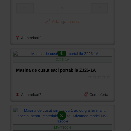
Masina
de
cusut
Adauga in cos
saci
portabila
Newlong
Ai intrebari?
NP-
7A
ZJ26-1A
Masina de cusut saci portabila ZJ26-1A
Ai intrebari?
Cere oferta
MV-7300H