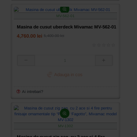
MV-
500
MV-562-01
Masina de cusut uberdeck Mivamac MV-562-01
4,760.00 lei
5,400.00 lei
Masina
de
cusut
Adauga in cos
uberdeck
Mivamac
MV-
Ai intrebari?
562-
01
MV-1302
Masina de cusut zig zag, cu 2 ace si 4 fire