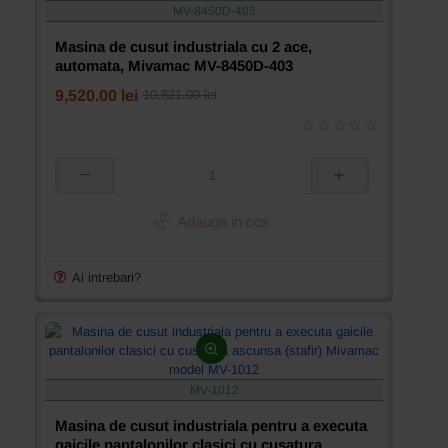
MV-8450D-403
Masina de cusut industriala cu 2 ace,
automata, Mivamac MV-8450D-403
9,520.00 lei
10,821.00 lei
Masina
de
cusut
Adauga in cos
industriala
cu
2
Ai intrebari?
ace,
automata,
Mivamac
MV-
8450D-
403
MV-1012
Masina de cusut industriala pentru a executa
gaicile pantalonilor clasici cu cusatura