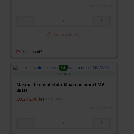
Masina
de
cusut
Adauga in cos
stafir
Mivamac
model
Ai intrebari?
MV-
101M
MV-361H
Masina de cusut stafir Mivamac model MV-
361H
10,275.00 lei
11,670.00 lei
Masina
de