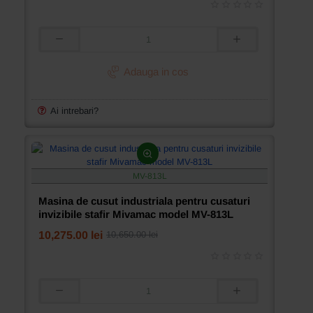
Masina
de
cusut
Adauga in cos
industriala
pentru
cusatura
Ai intrebari?
ascunsa
intre
straturi
(stafir)
Mivamac
MV-813L
model
MV-
Masina de cusut industriala pentru cusaturi
1190M-
invizibile stafir Mivamac model MV-813L
H
10,275.00 lei
10,650.00 lei
Masina
de