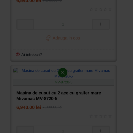
6,540.00 lei
7,140.00 lei
Masina
de
cusut
Adauga in cos
cu
1
ac
Ai intrebari?
cu
transport
diferentiat
Mivamac
MV-
MV-8720-5
8730D
Masina de cusut cu 2 ace cu graifer mare
Mivamac MV-8720-5
6,940.00 lei
7,300.00 lei