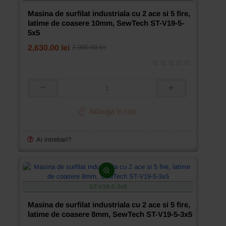
ST-
V19-
Masina de surfilat industriala cu 2 ace si 5 fire,
4
latime de coasere 10mm, SewTech ST-V19-5-
5x5
2,630.00 lei
2,900.00 lei
Masina
de
surfilat
Adauga in cos
industriala
cu
2
Ai intrebari?
ace
si
5
fire,
latime
ST-V19-5-3x5
de
coasere
Masina de surfilat industriala cu 2 ace si 5 fire,
10mm,
latime de coasere 8mm, SewTech ST-V19-5-3x5
SewTech