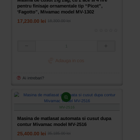
pentru finisaje ornamentale tip “Picot”,
‘Fagotto”, Mivamac model MV-1302
17,230.00 lei
18,300.00 lei
Masina
de
cusut
Adauga in cos
zig
zag,
cu
Ai intrebari?
2
ace
si
4
fire
MV-2516
pentru
finisaje
Masina de matlasat automata si cusut dupa
ornamentale
contur Mivamac model MV-2516
tip
“Picot”,
25,400.00 lei
35,185.00 lei
‘Fagotto”,