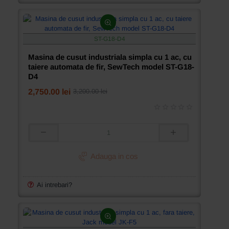
ac,
cu
taiere
automata
ST-G18-D4
de
fir,
Masina de cusut industriala simpla cu 1 ac, cu
Jack
taiere automata de fir, SewTech model ST-G18-
model
D4
A4B
2,750.00 lei
3,200.00 lei
Masina
de
cusut
Adauga in cos
industriala
simpla
cu
Ai intrebari?
1
ac,
cu
taiere
automata