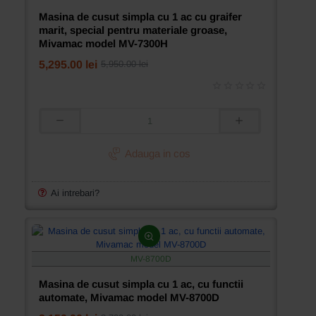
Masina de cusut simpla cu 1 ac cu graifer
marit, special pentru materiale groase,
Mivamac model MV-7300H
5,295.00 lei
5,950.00 lei
Masina
de
cusut
Adauga in cos
simpla
cu
1
Ai intrebari?
ac
cu
graifer
marit,
special
MV-8700D
pentru
materiale
Masina de cusut simpla cu 1 ac, cu functii
groase,
automate, Mivamac model MV-8700D
Mivamac