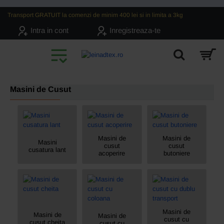
Transport GRATUIT la comenzi de minim 400 lei si in limita a 3kg
Intra in cont
Inregistreaza-te
Masini de Cusut
Masini de
Masini de
Masini
cusut
cusut
cusatura lant
acoperire
butoniere
Masini de
Masini de
Masini de
cusut cu
cusut cheita
cusut cu