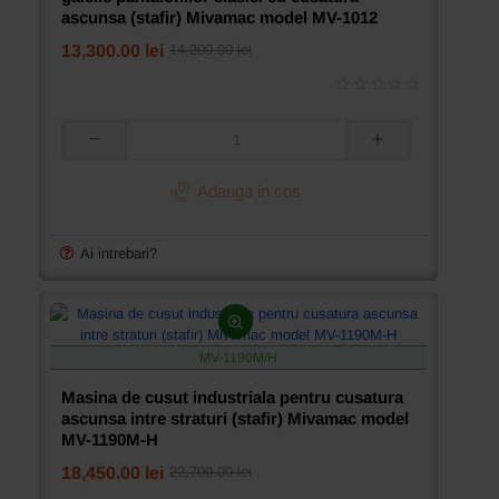
ascunsa (stafir) Mivamac model MV-1012
13,300.00 lei
14,200.00 lei
Masina
de
cusut
Adauga in cos
industriala
pentru
a
Ai intrebari?
executa
gaicile
pantalonilor
clasici
cu
MV-1190M/H
cusatura
ascunsa
Masina de cusut industriala pentru cusatura
(stafir)
ascunsa intre straturi (stafir) Mivamac model
Mivamac
MV-1190M-H
model
MV-
18,450.00 lei
22,700.00 lei
1012