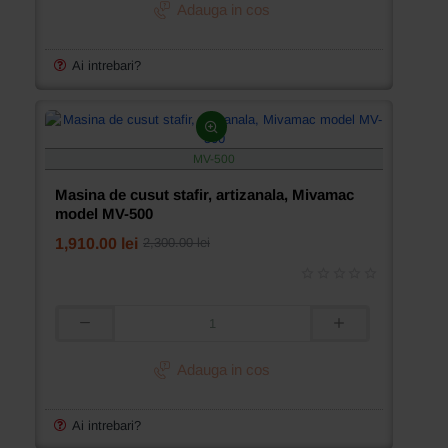
cusut
Adauga in cos
stafir
Mivamac
model
Ai intrebari?
MV-
361H
MV-500
Masina de cusut stafir, artizanala, Mivamac
model MV-500
1,910.00 lei
2,300.00 lei
Masina
de
cusut
Adauga in cos
stafir,
artizanala,
Mivamac
Ai intrebari?
model