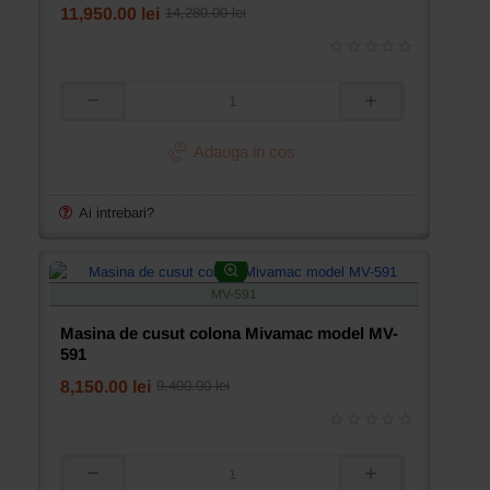
11,950.00 lei
14,280.00 lei
Masina
de
cusut
Adauga in cos
cheita
Mivamac
MV-
Ai intrebari?
1900
MV-591
Masina de cusut colona Mivamac model MV-
591
8,150.00 lei
9,400.00 lei
Masina