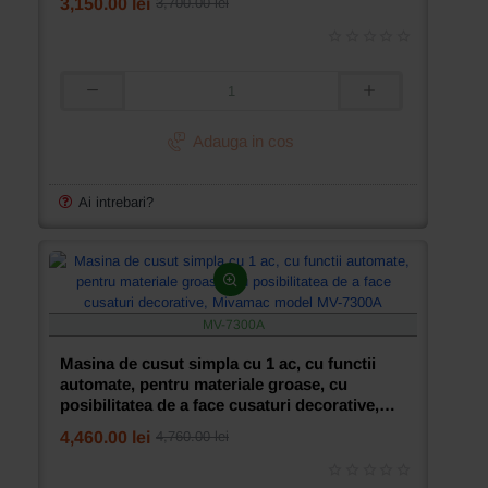
model
3,150.00 lei
3,700.00 lei
MV-
7300H
Masina
de
cusut
Adauga in cos
simpla
cu
1
Ai intrebari?
ac,
cu
functii
automate,
Mivamac
model
MV-7300A
MV-
8700D
Masina de cusut simpla cu 1 ac, cu functii
automate, pentru materiale groase, cu
posibilitatea de a face cusaturi decorative,
Mivamac model MV-7300A
4,460.00 lei
4,760.00 lei