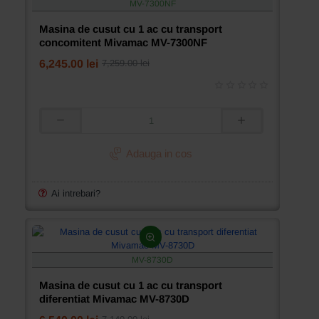
MV-7300NF
MV-
8300D
Masina de cusut cu 1 ac cu transport
concomitent Mivamac MV-7300NF
6,245.00 lei
7,259.00 lei
Masina
de
cusut
Adauga in cos
cu
1
ac
Ai intrebari?
cu
transport
concomitent
Mivamac
MV-
MV-8730D
7300NF
Masina de cusut cu 1 ac cu transport
diferentiat Mivamac MV-8730D