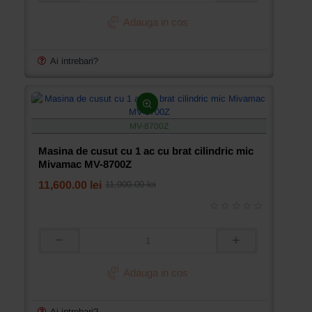
de
cusut
Adauga in cos
colona
Mivamac
model
Ai intrebari?
MV-
591
MV-8700Z
Masina de cusut cu 1 ac cu brat cilindric mic
Mivamac MV-8700Z
11,600.00 lei
11,900.00 lei
Masina
de
cusut
Adauga in cos
cu
1
ac
Ai intrebari?