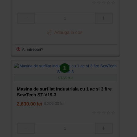
Mivamac
model
MV-
1302
Masina
de
matlasat
Adauga in cos
automata
si
cusut
Ai intrebari?
dupa
contur
Mivamac
model
MV-
ST-V19-3
2516
Masina de surfilat industriala cu 1 ac si 3 fire
SewTech ST-V19-3
2,630.00 lei
3,200.00 lei
Masina
de