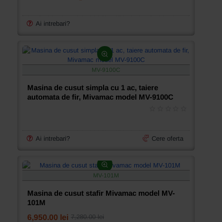
7300A
simpla
cu
1
Ai intrebari?
ac,
cu
functii
automate,
Mivamac
MV-9100C
model
MV-
Masina de cusut simpla cu 1 ac, taiere
7300M
automata de fir, Mivamac model MV-9100C
Ai intrebari?
Cere oferta
MV-101M
Masina de cusut stafir Mivamac model MV-
101M
6,950.00 lei
7,280.00 lei