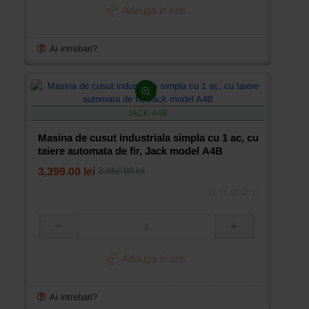
cusut
Adauga in cos
industriala
pentru
cusaturi
Ai intrebari?
invizibile
stafir
Mivamac
model
MV-
JACK-A4B
813L
Masina de cusut industriala simpla cu 1 ac, cu
taiere automata de fir, Jack model A4B
3,399.00 lei
3,650.00 lei
Masina
de
cusut
Adauga in cos
industriala
simpla
cu
Ai intrebari?
1