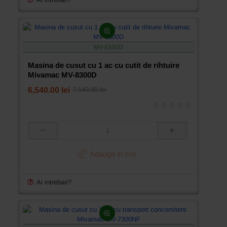
cu
brat
cilindric
mic
Mivamac
MV-8300D
MV-
8700Z
Masina de cusut cu 1 ac cu cutit de rihtuire
Mivamac MV-8300D
6,540.00 lei
7,140.00 lei
Masina
de
cusut
Adauga in cos
cu
1
ac
Ai intrebari?
cu
cutit
de
rihtuire
Mivamac