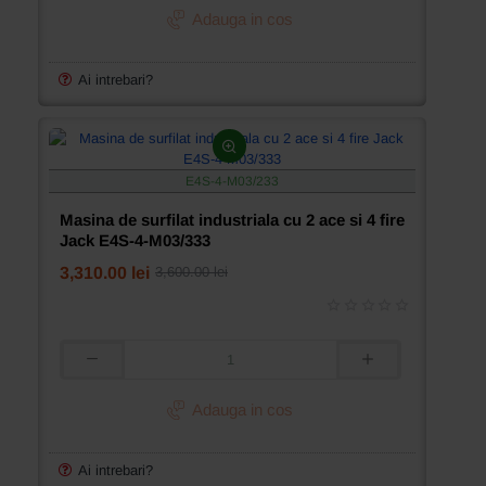
surfilat
Adauga in cos
industriala
cu
1
Ai intrebari?
ac
si
3
fire
SewTech
E4S-4-M03/233
ST-
V19-
Masina de surfilat industriala cu 2 ace si 4 fire
3
Jack E4S-4-M03/333
3,310.00 lei
3,600.00 lei
Masina
de
surfilat
Adauga in cos
industriala
cu
2
Ai intrebari?
ace