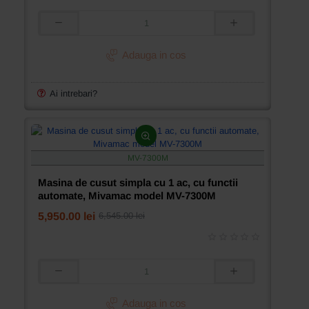
Masina
de
cusut
Adauga in cos
simpla
cu
1
Ai intrebari?
ac,
cu
functii
automate,
pentru
MV-7300M
materiale
groase,
Masina de cusut simpla cu 1 ac, cu functii
cu
automate, Mivamac model MV-7300M
posibilitatea
de
5,950.00 lei
6,545.00 lei
a
face
cusaturi
decorative,
Mivamac
Masina
model
de
MV-
cusut
Adauga in cos