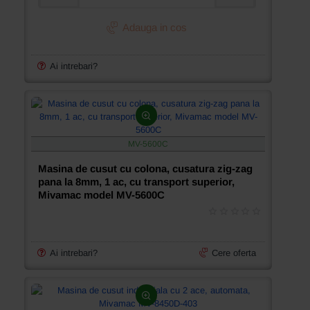
Masina
de
cusut
Adauga in cos
cu
2
ace
Ai intrebari?
cu
graifer
mare
Mivamac
MV-
8720-
MV-5600C
5
Masina de cusut cu colona, cusatura zig-zag
pana la 8mm, 1 ac, cu transport superior,
Mivamac model MV-5600C
Ai intrebari?
Cere oferta