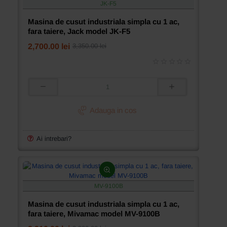
JK-F5
de
fir,
Masina de cusut industriala simpla cu 1 ac,
SewTech
fara taiere, Jack model JK-F5
model
ST-
2,700.00 lei
3,350.00 lei
G18-
D4
Masina
de
cusut
Adauga in cos
industriala
simpla
cu
Ai intrebari?
1
ac,
fara
taiere,
Jack
MV-9100B
model
JK-
Masina de cusut industriala simpla cu 1 ac,
F5
fara taiere, Mivamac model MV-9100B