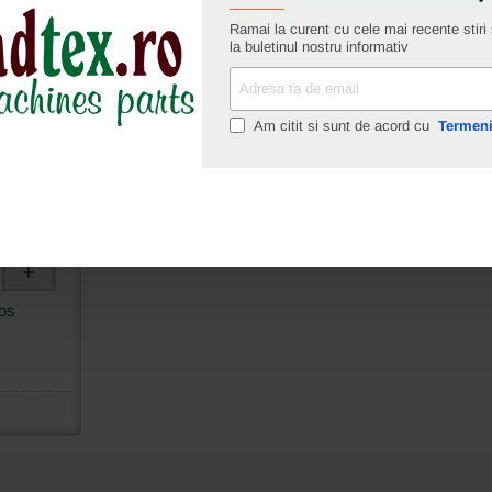
Ramai la curent cu cele mai recente stiri s
la buletinul nostru informativ
Adresa
ta
de
Am citit si sunt de acord cu
Termeni
buri
email
03x120mm,
os