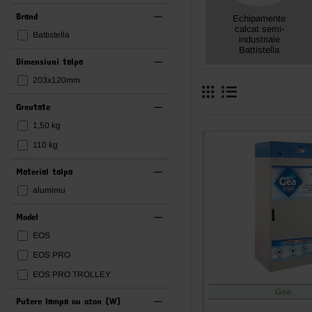
Brand
Echipamente
calcat semi-
Battistella
industriale
Battistella
Dimensiuni talpa
203x120mm
Greutate
1,50 kg
110 kg
Material talpa
aluminiu
Model
EOS
EOS PRO
EOS PRO TROLLEY
Gea
Putere lampa cu ozon (W)