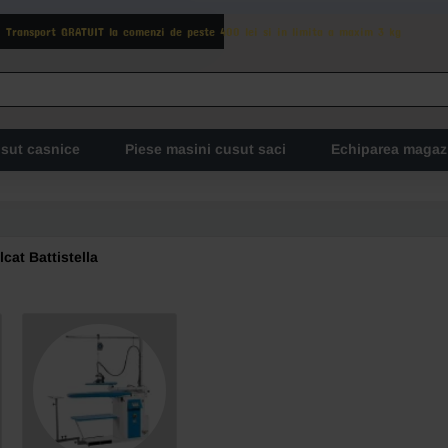
Transport GRATUIT la comenzi de peste 400 lei si in limita a maxim 3 kg
usut casnice
Piese masini cusut saci
Echiparea magaz
cat Battistella