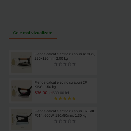
kg
Cele mai vizualizate
Fier de calcat electric cu aburi A13GS,
220x120mm, 2.00 kg
Fier de calcat electric cu aburi 2F
KISS, 1.50 kg
536.00 lei
630.00 lei
Fier de calcat electric cu aburi TREVIL
F014, 600W, 180x50mm, 1.30 kg