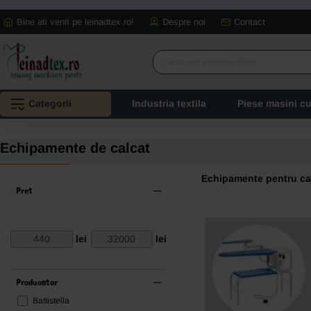
Bine ati venit pe leinadtex.ro!
Despre noi
Contact
Cauta
aici
produsul
Categorii
Industria textila
Piese masini c
dorit...
Echipamente de calcat
Echipamente pentru cal
Pret
lei
lei
Producator
Battistella