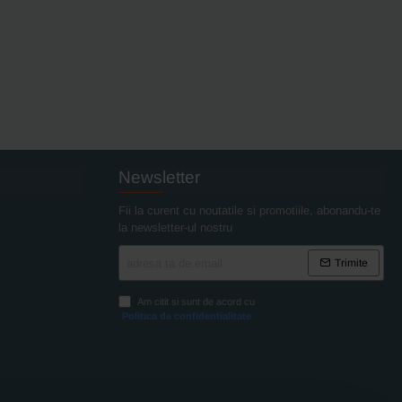
Newsletter
Fii la curent cu noutatile si promotiile, abonandu-te
la newsletter-ul nostru
adresa
Trimite
ta
de
Am citit si sunt de acord cu
email
Politica de confidentialitate