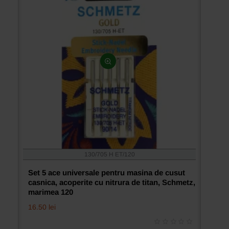
titan,
Schmetz,
marimea
110
130/705 H ET/120
Set 5 ace universale pentru masina de cusut
casnica, acoperite cu nitrura de titan, Schmetz,
marimea 120
16.50 lei