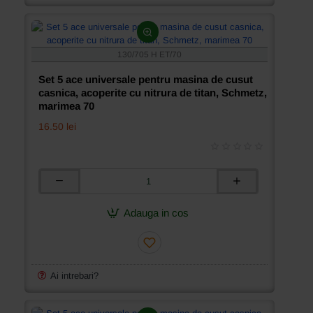
casnica,
acoperite
cu
nitrura
de
130/705 H ET/70
titan,
Schmetz,
Set 5 ace universale pentru masina de cusut
marimea
casnica, acoperite cu nitrura de titan, Schmetz,
130
marimea 70
16.50 lei
Set
5
ace
Adauga in cos
universale
pentru
masina
de
cusut
Ai intrebari?
casnica,
acoperite
cu