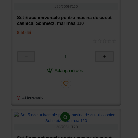
130/705H/110
Set 5 ace universale pentru masina de cusut
casnica, Schmetz, marimea 110
8.50 lei
Set
5
ace
Adauga in cos
universale
pentru
masina
de
cusut
Ai intrebari?
casnica,
Schmetz,
marimea
110
130/705H/120
Set 5 ace universale pentru masina de cusut