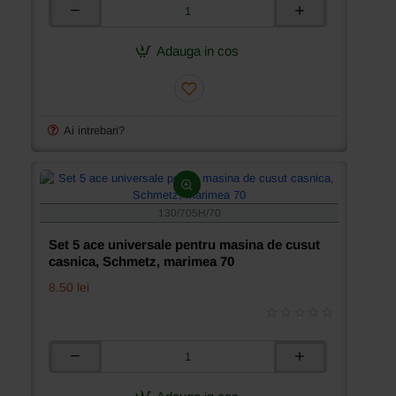
Set
5
ace
Adauga in cos
universale
pentru
masina
de
cusut
Ai intrebari?
casnica,
Schmetz,
marimea
65
130/705H/70
Set 5 ace universale pentru masina de cusut
casnica, Schmetz, marimea 70
8.50 lei
Set
5
ace