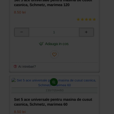
casnica, Schmetz, marimea 120
8.50 lei
Set
5
ace
Adauga in cos
universale
pentru
masina
de
cusut
Ai intrebari?
casnica,
Schmetz,
marimea
120
130/705H/60
Set 5 ace universale pentru masina de cusut
casnica, Schmetz, marimea 60
8.50 lei