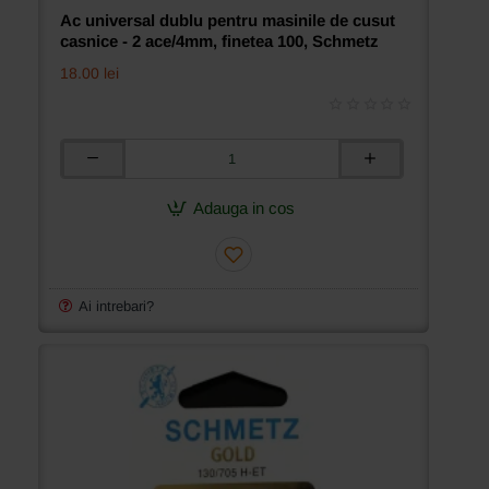
Ac universal dublu pentru masinile de cusut
casnice - 2 ace/4mm, finetea 100, Schmetz
18.00 lei
Ac
universal
dublu
Adauga in cos
pentru
masinile
de
cusut
casnice
Ai intrebari?
-
2
ace/4mm,
finetea
100,
Schmetz