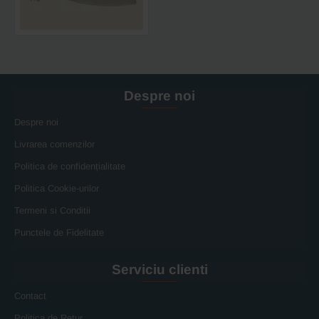
200x116mm,
1.75
kg
Despre noi
Despre noi
Livrarea comenzilor
Politica de confidențialitate
Politica Cookie-urilor
Termeni si Conditii
Punctele de Fidelitate
Serviciu clienti
Contact
Politica de Retur