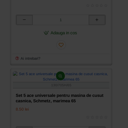
Set
5
ace
Adauga in cos
universale
pentru
masina
de
cusut
Ai intrebari?
casnica,
Schmetz,
marimea
60
130/705H/65
Set 5 ace universale pentru masina de cusut
casnica, Schmetz, marimea 65
8.50 lei