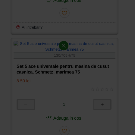
Adauga in cos
universale
pentru
masina
de
cusut
Ai intrebari?
casnica,
Schmetz,
marimea
70
130/705H/75
Set 5 ace universale pentru masina de cusut
casnica, Schmetz, marimea 75
8.50 lei
Set
5
ace
Adauga in cos
universale
pentru
masina