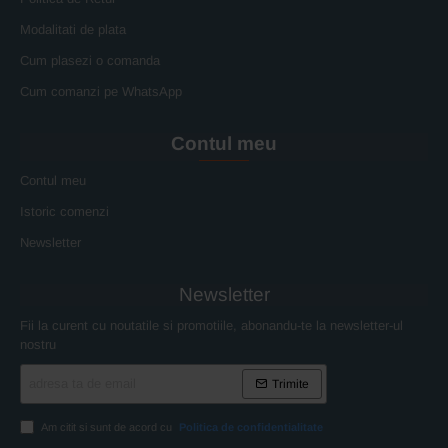
Modalitati de plata
Cum plasezi o comanda
Cum comanzi pe WhatsApp
Contul meu
Contul meu
Istoric comenzi
Newsletter
Newsletter
Fii la curent cu noutatile si promotiile, abonandu-te la newsletter-ul
nostru
adresa
Trimite
ta
de
email
Am citit si sunt de acord cu
Politica de confidentialitate