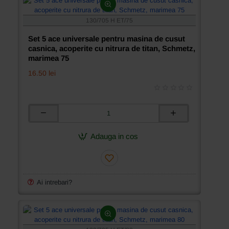
nitrura
de
130/705 H ET/75
titan,
Schmetz,
Set 5 ace universale pentru masina de cusut
marimea
casnica, acoperite cu nitrura de titan, Schmetz,
70
marimea 75
16.50 lei
Set
5
ace
Adauga in cos
universale
pentru
masina
de
cusut
Ai intrebari?
casnica,
acoperite
cu
nitrura
de