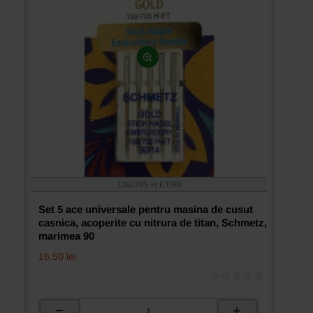
marimea
80
130/705 H ET/90
Set 5 ace universale pentru masina de cusut
casnica, acoperite cu nitrura de titan, Schmetz,
marimea 90
16.50 lei