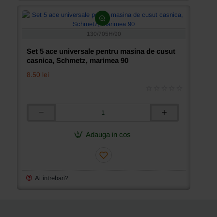
Schmetz,
marimea
80
130/705H/90
Set 5 ace universale pentru masina de cusut
casnica, Schmetz, marimea 90
8.50 lei
Set
5
ace
Adauga in cos
universale
pentru
masina
de
cusut
Ai intrebari?
casnica,
Schmetz,
marimea
90