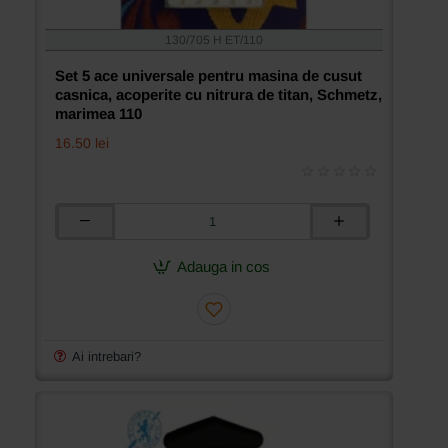
130/705 H ET/110
Set 5 ace universale pentru masina de cusut
casnica, acoperite cu nitrura de titan, Schmetz,
marimea 110
16.50 lei
Set
5
ace
Adauga in cos
universale
pentru
masina
de
cusut
Ai intrebari?
casnica,
acoperite
cu
nitrura
de