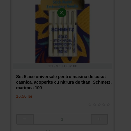
130/705 H ET/100
Set 5 ace universale pentru masina de cusut
casnica, acoperite cu nitrura de titan, Schmetz,
marimea 100
16.50 lei
Set
5