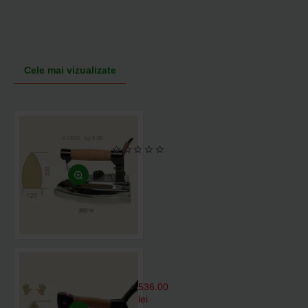
Cele mai vizualizate
Fier
de
calcat
electric
cu
aburi
A13GS,
220x120mm,
2.00
kg
Fier
de
calcat
536.00
electric
lei
cu