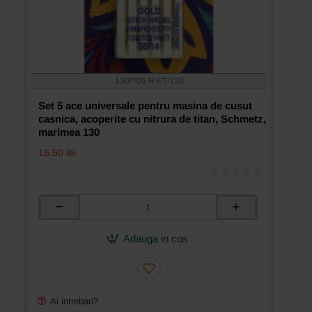
130/705 H ET/130
Set 5 ace universale pentru masina de cusut
casnica, acoperite cu nitrura de titan, Schmetz,
marimea 130
16.50 lei
Set
5
ace
Adauga in cos
universale
pentru
masina
de
cusut
Ai intrebari?