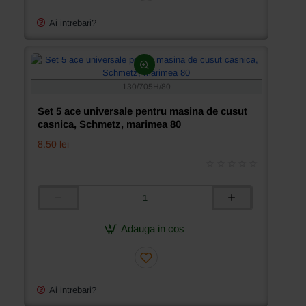
de
cusut
Ai intrebari?
casnica,
Schmetz,
marimea
75
130/705H/80
Set 5 ace universale pentru masina de cusut
casnica, Schmetz, marimea 80
8.50 lei
Set
5
ace
Adauga in cos
universale
pentru
masina
de
cusut
Ai intrebari?
casnica,