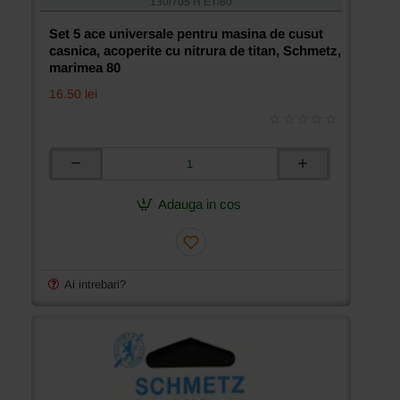
130/705 H ET/80
titan,
Schmetz,
Set 5 ace universale pentru masina de cusut
marimea
casnica, acoperite cu nitrura de titan, Schmetz,
75
marimea 80
16.50 lei
Set
5
ace
Adauga in cos
universale
pentru
masina
de
cusut
Ai intrebari?
casnica,
acoperite
cu
nitrura
de
titan,
Schmetz,