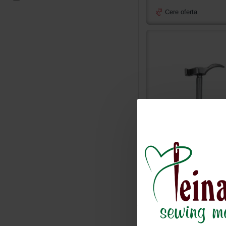
Cere oferta
558002876K
Graifer distribuitor stang
butoniera Durkopp 558, 559
589
67.00 lei