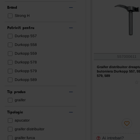
Brand
Strong H
Potrivit pentru
Durkopp 557
Durkopp 558
Durkopp 559
557000611
Durkopp 578
Graifer distribuitor dreap
Durkopp 579
butoniera Durkopp 557, 558
579, 589
Durkopp 589
Tip produs
graifer
Tipologie
apucator
graifer distribuitor
graifer furca
Ai intrebari?