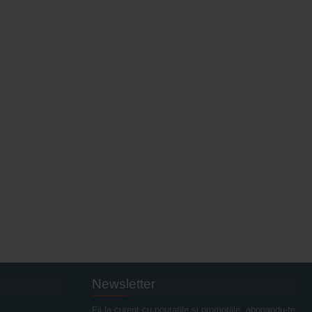
Newsletter
Fii la curent cu noutatile si promotiile, abonandu-te