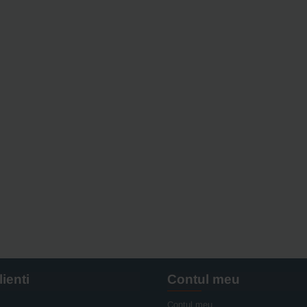
lienti
Contul meu
Contul meu