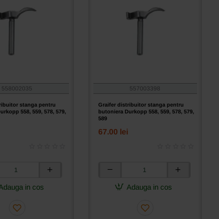
558002035
557003398
tribuitor stanga pentru
Graifer distribuitor stanga pentru
urkopp 558, 559, 578, 579,
butoniera Durkopp 558, 559, 578, 579,
589
67.00 lei
Graifer
or
distribuitor
Adauga in cos
Adauga in cos
stanga
pentru
butoniera