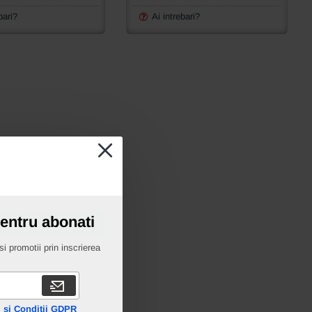
Durkopp
558,
bari?
Ai intrebari?
559,
578,
579,
589
pentru abonati
i promotii prin inscrierea
 si Conditii GDPR