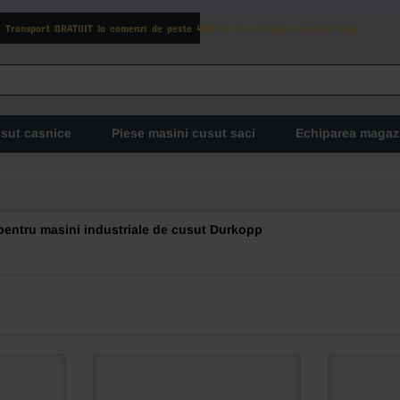
Transport GRATUIT la comenzi de peste 400 lei si in limita a maxim 3 kg
usut casnice
Piese masini cusut saci
Echiparea magaz
 pentru masini industriale de cusut Durkopp