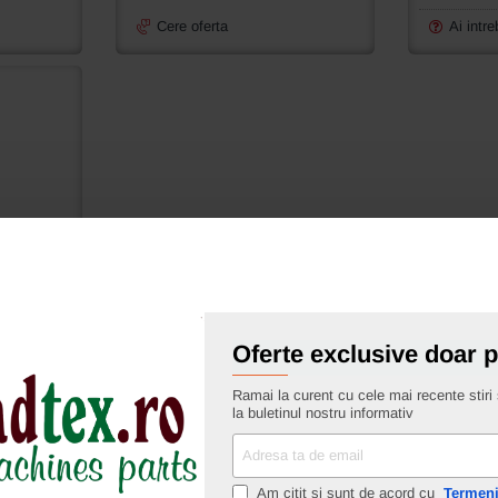
Durkopp
558,
Cere oferta
Ai intre
559,
578,
579,
589
Oferte exclusive doar 
a pentru
, 578, 579,
Ramai la curent cu cele mai recente stiri s
la buletinul nostru informativ
Adresa
ta
de
Am citit si sunt de acord cu
Termeni