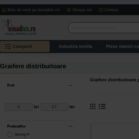
Bine ati venit pe leinadtex.ro!
Despre noi
Contact
Cauta
aici
produsul
Categorii
Industria textila
Piese masini c
dorit...
Graifere distribuitoare
Graifere distribuitoare
Pret
lei
lei
Producator
Strong H