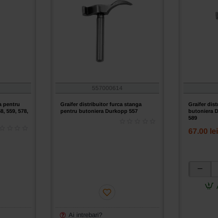
557000614
ta pentru
Graifer distribuitor furca stanga
Graifer dis
, 559, 578,
pentru butoniera Durkopp 557
butoniera D
589
67.00 lei
Graifer
distribuit
stanga
pentru
butoniera
Ai intrebari?