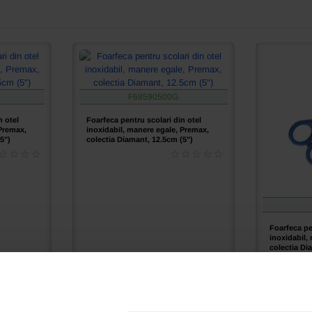
F68590500G
n otel
Foarfeca pentru scolari din otel
 Premax,
inoxidabil, manere egale, Premax,
5")
colectia Diamant, 12.5cm (5")
Foarfeca pe
inoxidabil,
colectia Di
Ai intrebari?
Ai intre