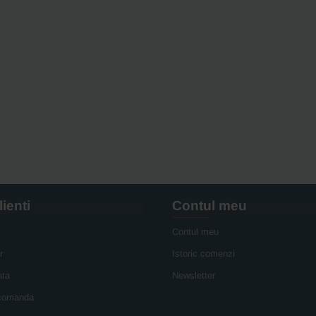
lienti
Contul meu
Contul meu
r
Istoric comenzi
ata
Newsletter
 comanda