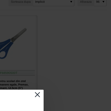
Sorteaza dupa
Afiseaza
F68590500T
ntru scolari din otel
 manere egale, Premax,
amant, 12.5cm (5")
bari?