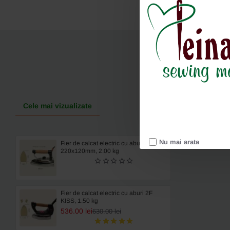
Cere oferta
Cele mai vizualizate
Nu mai arata
Fier de calcat electric cu aburi A13GS,
220x120mm, 2.00 kg
Fier de calcat electric cu aburi 2F
KISS, 1.50 kg
536.00 lei
630.00 lei