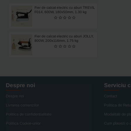
Fier de calcat electric cu aburi TREVIL
F014, 600W, 180x50mm, 1.30 kg
Fier de calcat electric cu aburi JOLLY,
800W, 200x116mm, 1.75 kg
Despre noi
Serviciu c
Despre noi
Contact
Livrarea comenzilor
Politica de Retu
Politica de confidențialitate
Modalitati de pl
Politica Cookie-urilor
Cum plasezi o