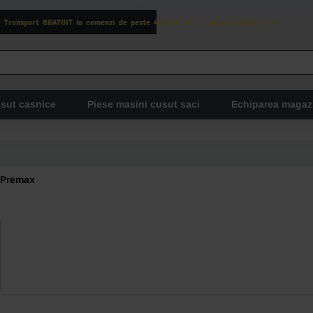
Transport GRATUIT la comenzi de peste 400 lei si in limita a maxim 3 kg
usut casnice
Piese masini cusut saci
Echiparea magaz
 Premax