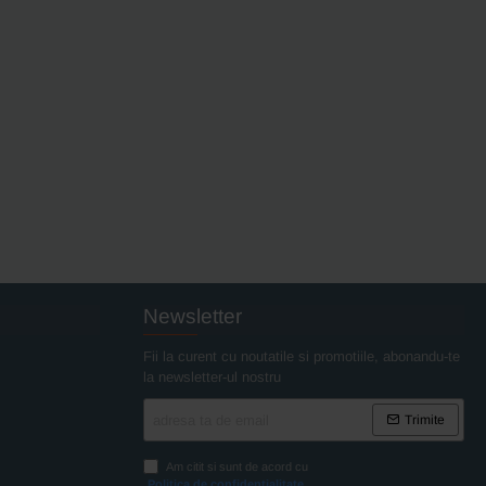
Newsletter
Fii la curent cu noutatile si promotiile, abonandu-te
la newsletter-ul nostru
adresa
Trimite
ta
de
Am citit si sunt de acord cu
email
Politica de confidentialitate