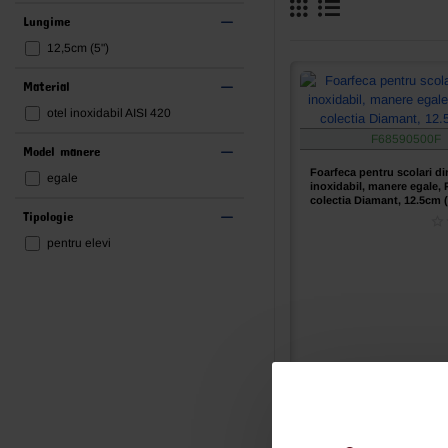
Lungime
12,5cm (5")
Material
otel inoxidabil AISI 420
F68590500F
Model manere
Foarfeca pentru scolari di
egale
inoxidabil, manere egale,
colectia Diamant, 12.5cm (
Tipologie
pentru elevi
Ai intrebari?