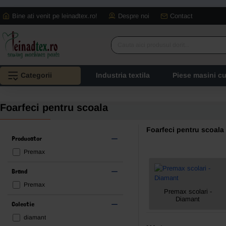
Bine ati venit pe leinadtex.ro!
Despre noi
Contact
Cauta
aici
produsul
Categorii
Industria textila
Piese masini c
dorit...
Foarfeci pentru scoala
Foarfeci pentru scoala
Producator
Premax
Brand
Premax
Premax scolari -
Diamant
Colectie
diamant