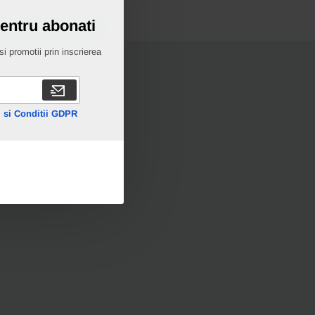
erta
pentru abonati
i promotii prin inscrierea
 si Conditii GDPR