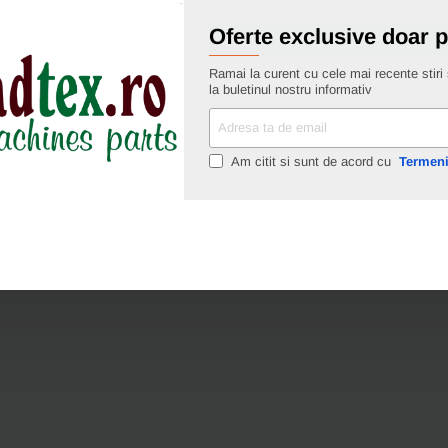
Cere oferta
Cere of
Oferte exclusive doar 
Ramai la curent cu cele mai recente stiri s
la buletinul nostru informativ
Adresa
ta
de
Am citit si sunt de acord cu
Termeni
email