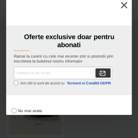
casnic
Ai intrebari?
si
profesional
din
otel
inoxidabil,
Oferte exclusive doar pentru
manere
inegale,
abonati
Fraliz,
colectia
Ramai la curent cu cele mai recente stiri si promotii prin
Comfort,
inscrierea la buletinul nostru informativ
Cele mai vizualizate
26.5cm
Adresa
(10-
ta
1/2")
de
Am citit si sunt de acord cu
Termeni si Conditii GDPR
email
Fier
de
calcat
electric
cu
aburi
Nu mai arata
A13GS,
220x120mm,
2.00
kg