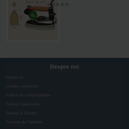
calcat
electric
cu
aburi
JOLLY,
800W,
200x116mm,
1.75
kg
Despre noi
Despre noi
Livrarea comenzilor
Politica de confidențialitate
Politica Cookie-urilor
Termeni si Conditii
Punctele de Fidelitate