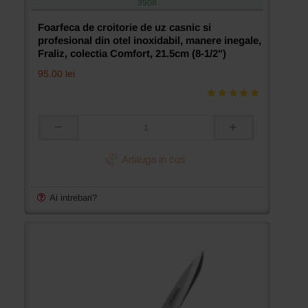
3908
Foarfeca de croitorie de uz casnic si
profesional din otel inoxidabil, manere inegale,
Fraliz, colectia Comfort, 21.5cm (8-1/2")
95.00 lei
Foarfeca
de
croitorie
Adauga in cos
de
uz
casnic
Ai intrebari?
si
profesional
din
otel
inoxidabil,
manere
inegale,
Fraliz,
colectia