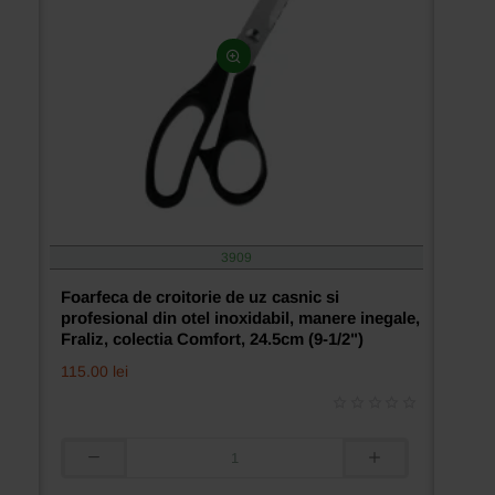
Comfort,
21.5cm
(8-
1/2")
3909
Foarfeca de croitorie de uz casnic si
profesional din otel inoxidabil, manere inegale,
Fraliz, colectia Comfort, 24.5cm (9-1/2")
115.00 lei
Foarfeca
de